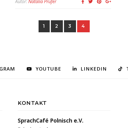
Autor:
Natalia Prüfer
1
2
3
4
AGRAM
YOUTUBE
LINKEDIN
KONTAKT
SprachCafé Polnisch e.V.