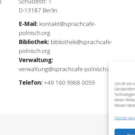
.
Schulzestr. 1
D-13187 Berlin
E-Mail:
kontakt@sprachcafe-
polnisch.org
Bibliothek:
bibliothek@sprachcafe-
polnisch.org
Verwaltung:
verwaltung@sprachcafe-polnisch.org
Telefon:
+49 160 9968 0059
Um dir ein o
Geräteinfor
Technologien
dieser Websi
können best
Dienste ver