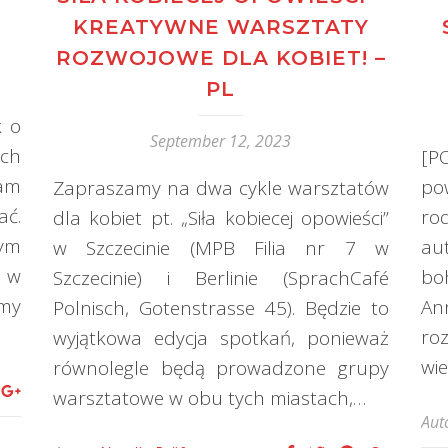
KREATYWNE WARSZTATY
ROZWOJOWE DLA KOBIET! –
PL
k o
September 12, 2023
ach
[P
tam
po
Zapraszamy na dwa cykle warsztatów
ać.
ro
dla kobiet pt. „Siła kobiecej opowieści”
ym
au
w Szczecinie (MPB Filia nr 7 w
 w
bo
Szczecinie) i Berlinie (SprachCafé
amy
An
Polnisch, Gotenstrasse 45). Będzie to
ro
wyjątkowa edycja spotkań, ponieważ
wi
równolegle będą prowadzone grupy
warsztatowe w obu tych miastach,…
Aut