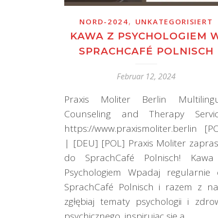
,
NORD-2024
UNKATEGORISIERT
KAWA Z PSYCHOLOGIEM 
SPRACHCAFÉ POLNISCH
Februar 12, 2024
Praxis Moliter Berlin Multiling
Counseling and Therapy Servic
https://www.praxismoliter.berlin [P
| [DEU] [POL] Praxis Moliter zapra
do SprachCafé Polnisch! Kawa
Psychologiem Wpadaj regularnie
SprachCafé Polnisch i razem z n
zgłębiaj tematy psychologii i zdro
psychicznego, inspirując się a…