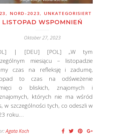
,
,
23
NORD-2023
UNKATEGORISIERT
LISTOPAD WSPOMNIEŃ
Oktober 27, 2023
OL] | [DEU] [POL] „W tym
czególnym miesiącu – listopadzie
my czas na refleksję i zadumę,
stopad to czas na odświeżenie
mięci o bliskich, znajomych i
eznajomych, których nie ma wśród
, w szczególności tych, co odeszli w
23 roku.…
or:
Agata Koch