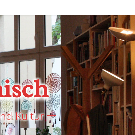
isch
nd Kultur