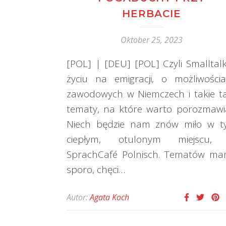
HERBACIE
Oktober 25, 2023
[POL] | [DEU] [POL] Czyli Smalltal
życiu na emigracji, o możliwości
zawodowych w Niemczech i takie 
tematy, na które warto porozmawi
Niech będzie nam znów miło w t
ciepłym, otulonym miejscu,
SprachCafé Polnisch. Tematów m
sporo, chęci…
Autor:
Agata Koch