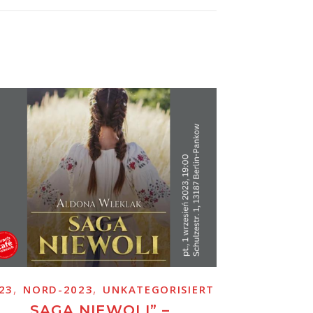
,
,
23
NORD-2023
UNKATEGORISIERT
„SAGA NIEWOLI” –