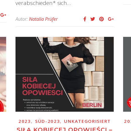
verabschieden* sich…
Autor:
Natalia Prüfer
,
,
2023
SÜD-2023
UNKATEGORISIERT
20
SIŁA KOBIECEJ OPOWIEŚCI –