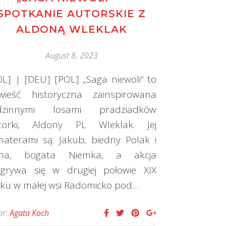
SPOTKANIE AUTORSKIE Z
ALDONĄ WLEKLAK
August 8, 2023
OL] | [DEU] [POL] „Saga niewoli” to
wieść historyczna zainspirowana
dzinnymi losami pradziadków
torki, Aldony PL Wleklak. Jej
haterami są: Jakub, biedny Polak i
na, bogata Niemka, a akcja
zgrywa się w drugiej połowie XIX
eku w małej wsi Radomicko pod…
or:
Agata Koch