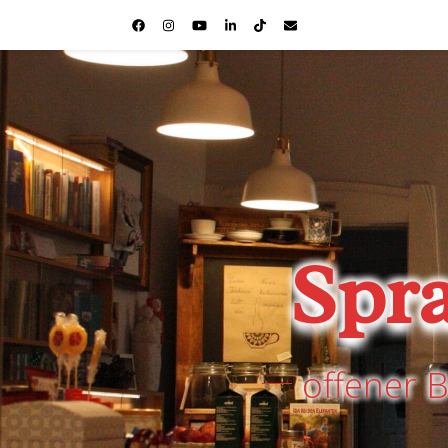
Spr
offener 