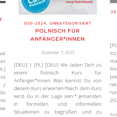
20
W
,
SÜD-2024
UNKATEGORISIERT
POLNISCH FÜR
ANFÄNGER*INNEN
[P
sz
Dezember 7, 2023
ual
ma
es
[DEU] | [PL] [DEU] Wir laden Dich zu
li
OL]
einem Polnisch Kurs für
pa
sza
Anfänger*innen Was kannst Du von
ni
 z
diesem Kurs erwarten?Nach dem Kurs
nas
 do
wirst Du in der Lage sein:* jemanden
20
ami
in formellen und informellen
wia
Situationen zu begrüßen und zu
Aut