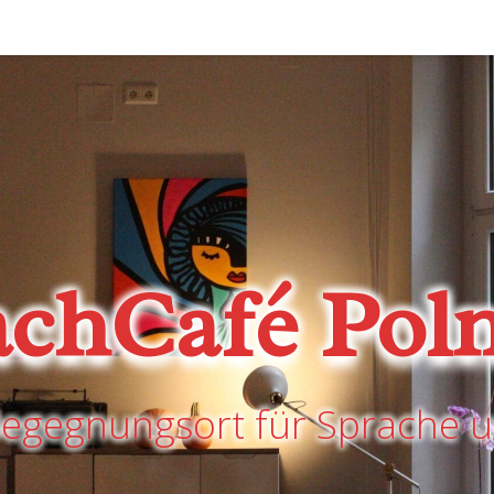
achCafé Poln
Begegnungsort für Sprache u