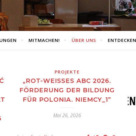
TUNGEN
MITMACHEN!
ÜBER UNS
ENTDECKE
PROJEKTE
Ć
„ROT-WEISSES ABC 2026. F
ÖRDERUNG DER BILDUNG F
LT
ÜR POLONIA. NIEMCY_1”
Mai 26, 2026
6