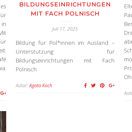
BILDUNGSEINRICHTUNGEN
des
Elt
MIT FACH POLNISCH
ür
Pä
in
Be
Juli 17, 2025
it
Dr
ür
ab
Bildung für Pol*innen im Ausland –
it.
Sc
Unterstützung für
fé
mö
Bildungseinrichtungen mit Fach
wa.
P
Polnisch
Oh
Autor:
Agata Koch
Aut