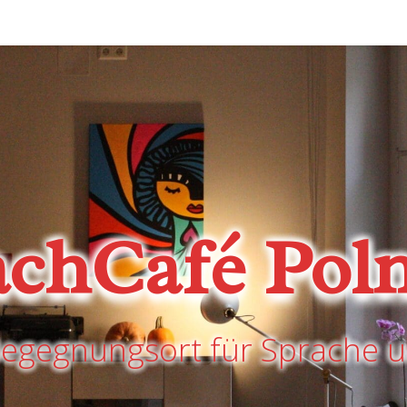
achCafé Poln
Begegnungsort für Sprache u