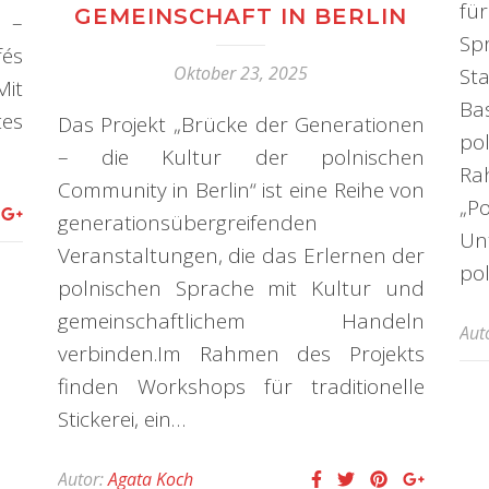
fü
GEMEINSCHAFT IN BERLIN
e –
Sp
és
Oktober 23, 2025
St
it
Ba
es
Das Projekt „Brücke der Generationen
po
– die Kultur der polnischen
Ra
Community in Berlin“ ist eine Reihe von
„P
generationsübergreifenden
Un
Veranstaltungen, die das Erlernen der
po
polnischen Sprache mit Kultur und
gemeinschaftlichem Handeln
Aut
verbinden.Im Rahmen des Projekts
finden Workshops für traditionelle
Stickerei, ein…
Autor:
Agata Koch