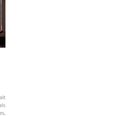
alt
als
es,