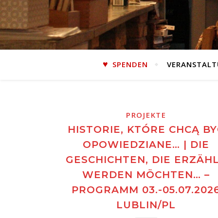
SPENDEN
VERANSTAL
PROJEKTE
HISTORIE, KTÓRE CHCĄ BY
OPOWIEDZIANE… | DIE
GESCHICHTEN, DIE ERZÄH
WERDEN MÖCHTEN… –
PROGRAMM 03.-05.07.202
LUBLIN/PL