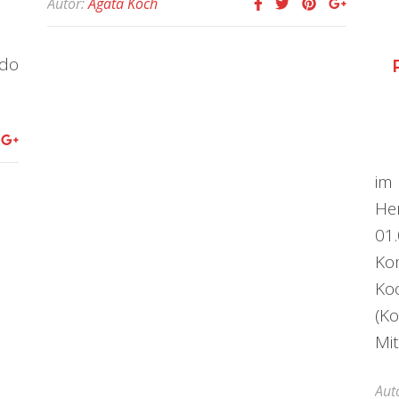
Autor:
Agata Koch
do
im
He
01
K
Ko
(K
Mit
Aut