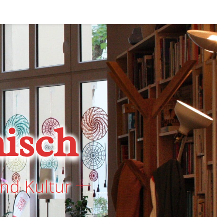
isch
nd Kultur