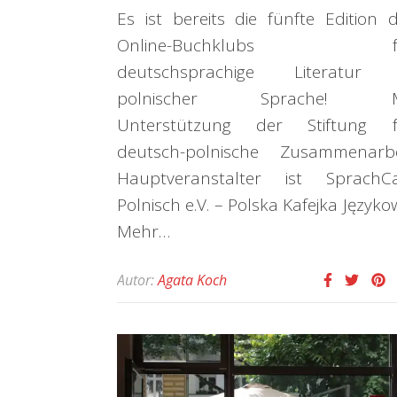
Es ist bereits die fünfte Edition 
Online-Buchklubs f
deutschsprachige Literatur 
polnischer Sprache! M
Unterstützung der Stiftung f
deutsch-polnische Zusammenarbe
Hauptveranstalter ist SprachCa
Polnisch e.V. – Polska Kafejka Języko
Mehr…
Autor:
Agata Koch