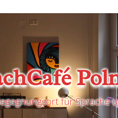
achCafé Poln
Begegnungsort für Sprache u