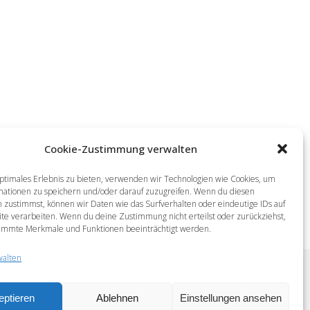
Cookie-Zustimmung verwalten
ptimales Erlebnis zu bieten, verwenden wir Technologien wie Cookies, um
mationen zu speichern und/oder darauf zuzugreifen. Wenn du diesen
 zustimmst, können wir Daten wie das Surfverhalten oder eindeutige IDs auf
te verarbeiten. Wenn du deine Zustimmung nicht erteilst oder zurückziehst,
immte Merkmale und Funktionen beeinträchtigt werden.
walten
eptieren
Ablehnen
Einstellungen ansehen
Newsletter
Cookie-Richtlinie (EU)