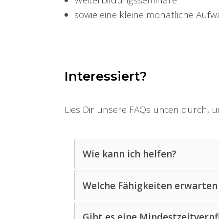
Weiterbildungsseminare
sowie eine kleine monatliche Auf
Interessiert?
Lies Dir unsere FAQs unten durch, u
Wie kann ich helfen?
Es gibt viele Möglichkeiten, Spr
Welche Fähigkeiten erwarten
hinter den Kulissen hilfst oder
einige Bereiche, in denen Freiwil
Wir suchen Freiwillige, die moti
Gibt es eine Mindestzeitverpf