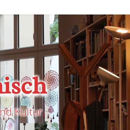
isch
nd Kultur