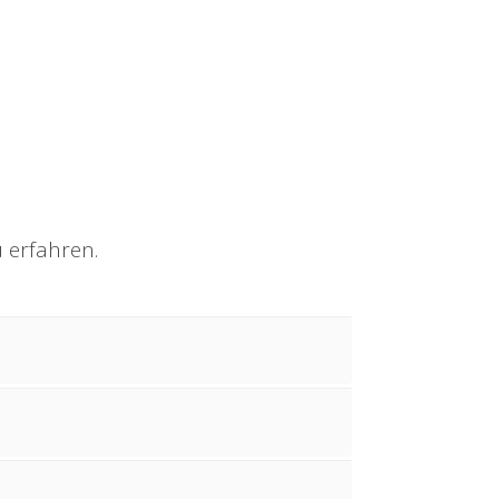
 erfahren.
 ob Du gerne mit Menschen arbeitest,
ausprobieren möchtest. Hier sind
können. Hier sind
die Werte des