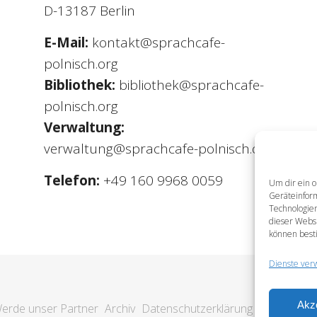
D-13187 Berlin
E-Mail:
kontakt@sprachcafe-
polnisch.org
Bibliothek:
bibliothek@sprachcafe-
polnisch.org
Verwaltung:
verwaltung@sprachcafe-polnisch.org
Telefon:
+49 160 9968 0059
Um dir ein o
Geräteinfor
Technologien
dieser Websi
können best
Dienste ver
Akz
erde unser Partner
Archiv
Datenschutzerklärung
Impressum