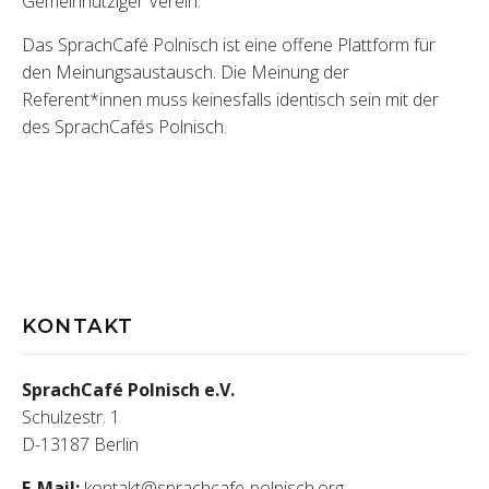
Gemeinnütziger Verein.
Das SprachCafé Polnisch ist eine offene Plattform für
den Meinungsaustausch. Die Meinung der
Referent*innen muss keinesfalls identisch sein mit der
des SprachCafés Polnisch.
KONTAKT
SprachCafé Polnisch e.V.
Schulzestr. 1
D-13187 Berlin
E-Mail:
kontakt@sprachcafe-polnisch.org