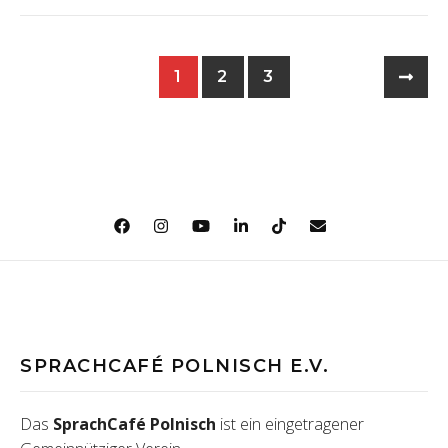
1
2
3
SPRACHCAFÉ POLNISCH E.V.
Das
SprachCafé Polnisch
ist ein eingetragener