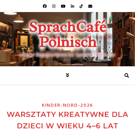
SprachCafé
Polnisch
offener Begegnungsort für Sprache und Kultur
KINDER-NORD-2026
WARSZTATY KREATYWNE DLA
DZIECI W WIEKU 4–6 LAT