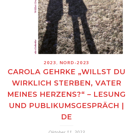
,
2023
NORD-2023
CAROLA GEHRKE „WILLST DU
WIRKLICH STERBEN, VATER
MEINES HERZENS?“ – LESUNG
UND PUBLIKUMSGESPRÄCH |
DE
Oktober 11, 2023