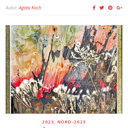
Autor:
Agata Koch
,
2023
NORD-2023