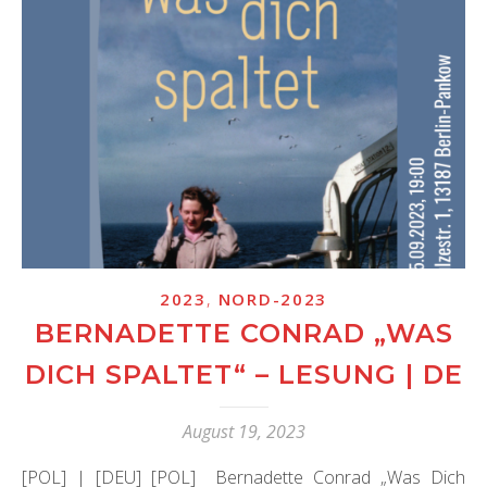
,
2023
NORD-2023
BERNADETTE CONRAD „WAS
DICH SPALTET“ – LESUNG | DE
August 19, 2023
[POL] | [DEU] [POL] Bernadette Conrad „Was Dich