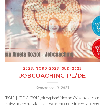
,
,
2023
NORD-2023
SÜD-2023
JOBCOACHING PL/DE
September 19, 2023
[POL] | [DEU] [POL] Jak napisać idealne CV wraz z listem
motywacyjnym? Jakie są Twoje mocne strony? Z czego