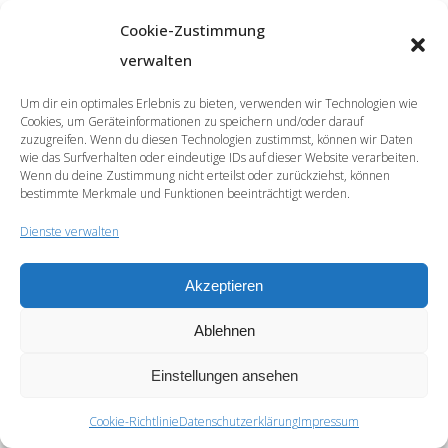
Cookie-Zustimmung
verwalten
Um dir ein optimales Erlebnis zu bieten, verwenden wir Technologien wie
Cookies, um Geräteinformationen zu speichern und/oder darauf
zuzugreifen. Wenn du diesen Technologien zustimmst, können wir Daten
wie das Surfverhalten oder eindeutige IDs auf dieser Website verarbeiten.
Wenn du deine Zustimmung nicht erteilst oder zurückziehst, können
bestimmte Merkmale und Funktionen beeinträchtigt werden.
Dienste verwalten
Akzeptieren
© 2026 | SprachCafé Polnisch
Ablehnen
Werde unser Partner
Archiv
Datenschutzerklärung
Impressum
Newsletter
Cookie-Richtlinie (EU)
Einstellungen ansehen
Cookie-Richtlinie
Datenschutzerklärung
Impressum