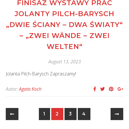
FINISAŻ WYSTAWY PRAC
JOLANTY PILCH-BARYSCH
„DWIE ŚCIANY – DWA ŚWIATY“
– „ZWEI WÄNDE – ZWEI
WELTEN“
August 13, 2023
Jolanta Pilch-Barysch Zapraszamy!
Autor:
Agata Koch
1
2
3
4