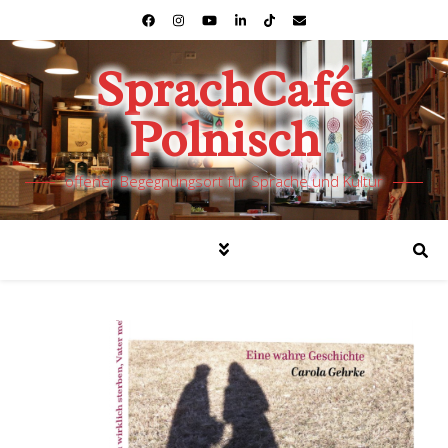
SprachCafé
Polnisch
offener Begegnungsort für Sprache und Kultur