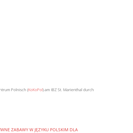
trum Polnisch (
KoKoPol
) am IBZ St. Marienthal durch
WNE ZABAWY W JĘZYKU POLSKIM DLA