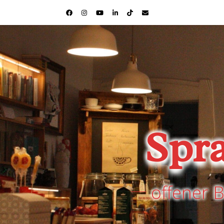
Spr
offener 