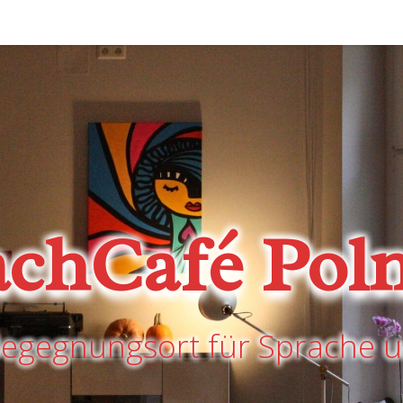
achCafé Poln
Begegnungsort für Sprache u