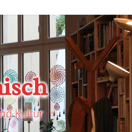
isch
nd Kultur