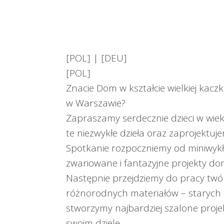
[POL] | [DEU]
[POL]
Znacie Dom w kształcie wielkiej kac
w Warszawie?
Zapraszamy serdecznie dzieci w wie
te niezwykłe dzieła oraz zaprojektu
Spotkanie rozpoczniemy od miniwyk
zwariowane i fantazyjne projekty dom
Następnie przejdziemy do pracy twór
różnorodnych materiałów – starych 
stworzymy najbardziej szalone proje
swoim dziele.