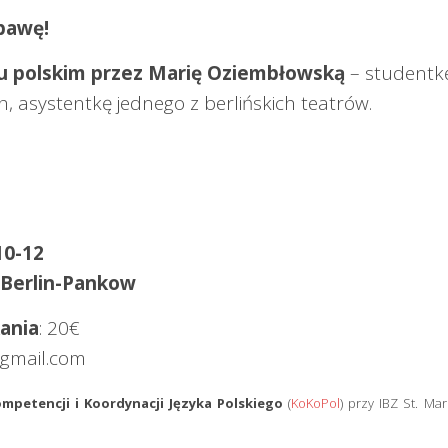
bawę!
u polskim przez Marię Oziembłowską
– studentk
, asystentkę jednego z berlińskich teatrów.
10-12
7 Berlin-Pankow
ania
: 20€
@gmail.com
mpetencji i Koordynacji Języka Polskiego
(
KoKoPol
) przy IBZ St. Ma