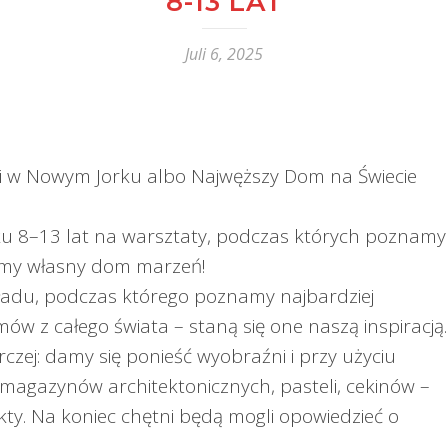
8-13 LAT
Juli 6, 2025
zki w Nowym Jorku albo Najwęższy Dom na Świecie
ku 8–13 lat na warsztaty, podczas których poznamy
jemy własny dom marzeń!
ładu, podczas którego poznamy najbardziej
ów z całego świata – staną się one naszą inspiracją.
czej: damy się ponieść wyobraźni i przy użyciu
magazynów architektonicznych, pasteli, cekinów –
kty. Na koniec chętni będą mogli opowiedzieć o