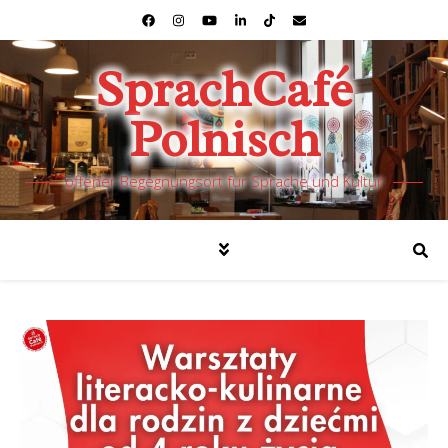
SprachCafé
Polnisch
offener Begegnungsort für Sprache und Kultur