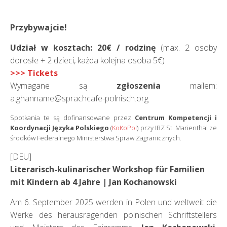
Przybywajcie!
Udział w kosztach: 20€ / rodzinę
(max. 2 osoby
dorosłe + 2 dzieci, każda kolejna osoba 5€)
>>> Tickets
Wymagane są
zgłoszenia
mailem:
a.ghanname@sprachcafe-polnisch.org
Spotkania te są dofinansowane przez
Centrum Kompetencji i
Koordynacji Języka Polskiego
(
KoKoPol
) przy IBZ St. Marienthal ze
środków Federalnego Ministerstwa Spraw Zagranicznych.
[DEU]
Literarisch-kulinarischer Workshop für Familien
mit Kindern ab 4 Jahre | Jan Kochanowski
Am 6. September 2025 werden in Polen und weltweit die
Werke des herausragenden polnischen Schriftstellers