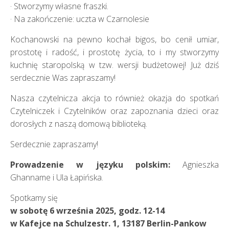
· Stworzymy własne fraszki.
· Na zakończenie: uczta w Czarnolesie
Kochanowski na pewno kochał bigos, bo cenił umiar,
prostotę i radość, i prostotę życia, to i my stworzymy
kuchnię staropolską w tzw. wersji budżetowej! Już dziś
serdecznie Was zapraszamy!
Nasza czytelnicza akcja to również okazja do spotkań
Czytelniczek i Czytelników oraz zapoznania dzieci oraz
dorosłych z naszą domową biblioteką.
Serdecznie zapraszamy!
Prowadzenie w języku polskim:
Agnieszka
Ghanname i Ula Łapińska.
Spotkamy się
w sobotę 6 września 2025, godz. 12-14
w Kafejce na Schulzestr. 1, 13187 Berlin-Pankow