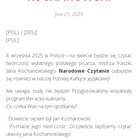
Juni 21, 2025
[POL] | [DEU]
[POL]
6 września 2025 w Polsce i na świecie będzie się czytać
twórczość wybitnego polskiego pisarza, mistrza fraszki,
Jana Kochanowskiego.
Narodowe Czytanie
odbędzie
się również w naszej Polskiej Kafejce Językowej!
Ale uwaga, nudy nie będzie! Przygotowaliśmy wspaniały
program literacko-kulinarny.
Co czeka Was na tym spotkaniu?
· Dowiecie się kim był Jan Kochanowski.
· Poznacie jego twórczość. Oczywiście będziemy czytać
utwory Jana Kochanowskiego.