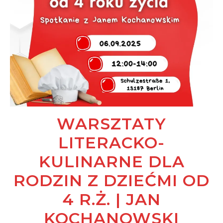
WARSZTATY
LITERACKO-
KULINARNE DLA
RODZIN Z DZIEĆMI OD
4 R.Ż. | JAN
KOCHANOWSKI