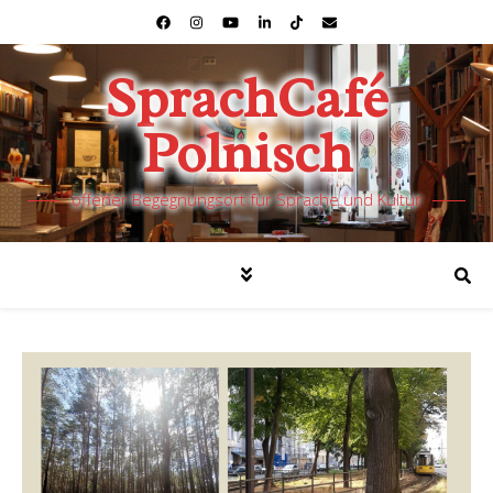
SprachCafé
Polnisch
offener Begegnungsort für Sprache und Kultur