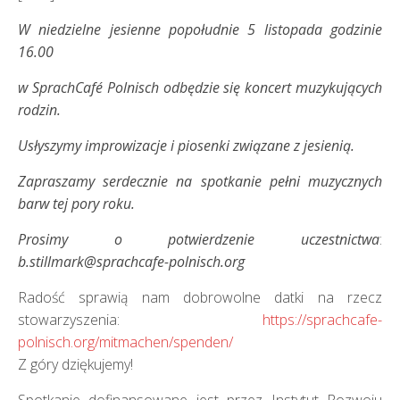
W niedzielne jesienne popołudnie 5 listopada godzinie
16.00
w SprachCafé Polnisch odbędzie się koncert
muzykujących
rodzin.
Usłyszymy improwizacje i piosenki związane z jesienią.
Zapraszamy serdecznie na spotkanie pełni muzycznych
barw tej pory roku.
Prosimy o potwierdzenie uczestnictwa
:
b.stillmark@sprachcafe-polnisch.org
Radość sprawią nam dobrowolne datki na rzecz
stowarzyszenia:
https://sprachcafe-
polnisch.org/mitmachen/spenden/
Z góry dziękujemy!