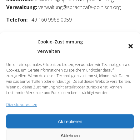
Verwaltung:
verwaltung@sprachcafe-polnisch.org
Telefon:
+49 160 9968 0059
Cookie-Zustimmung
verwalten
Um dir ein optimales Erlebnis zu bieten, verwenden wir Technologien wie
Cookies, um Geräteinformationen zu speichern und/oder darauf
zuzugreifen. Wenn du diesen Technologien zustimmst, können wir Daten
wie das Surfverhalten oder eindeutige IDs auf dieser Website verarbeiten.
Wenn du deine Zustimmung nicht erteilst oder zurückziehst, können
bestimmte Merkmale und Funktionen beeinträchtigt werden.
Dienste verwalten
Akzeptieren
© 2026 | SprachCafé Polnisch
Ablehnen
Werde unser Partner
Archiv
Datenschutzerklärung