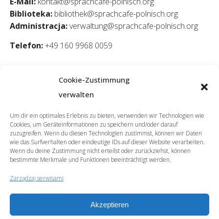
E-Mail:
kontakt@sprachcafe-polnisch.org
Biblioteka:
bibliothek@sprachcafe-polnisch.org
Administracja:
verwaltung@sprachcafe-polnisch.org
Telefon:
+49 160 9968 0059
Cookie-Zustimmung
verwalten
Um dir ein optimales Erlebnis zu bieten, verwenden wir Technologien wie
Cookies, um Geräteinformationen zu speichern und/oder darauf
zuzugreifen. Wenn du diesen Technologien zustimmst, können wir Daten
wie das Surfverhalten oder eindeutige IDs auf dieser Website verarbeiten.
Wenn du deine Zustimmung nicht erteilst oder zurückziehst, können
bestimmte Merkmale und Funktionen beeinträchtigt werden.
Zarządzaj serwisami
Akzeptieren
© 2026 | SprachCafé Polnisch