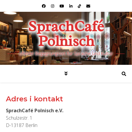
SprachCafé
Polnisch
offener Begegnungsort für Sprache und Kultur
Adres i kontakt
SprachCafé Polnisch e.V.
Schulzestr. 1
D-13187 Berlin