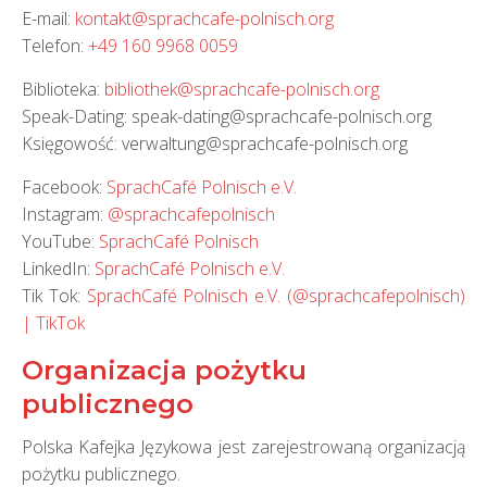
E-mail:
kontakt@sprachcafe-polnisch.org
Telefon:
+49 160 9968 0059
Biblioteka:
bibliothek@sprachcafe-polnisch.org
Speak-Dating: speak-dating@sprachcafe-polnisch.org
Księgowość: verwaltung@sprachcafe-polnisch.org
Facebook:
SprachCafé Polnisch e.V.
Instagram:
@sprachcafepolnisch
YouTube:
SprachCafé Polnisch
LinkedIn:
SprachCafé Polnisch e.V.
Tik Tok:
SprachCafé Polnisch e.V. (@sprachcafepolnisch)
| TikTok
Organizacja pożytku
publicznego
Polska Kafejka Językowa jest zarejestrowaną organizacją
pożytku publicznego.