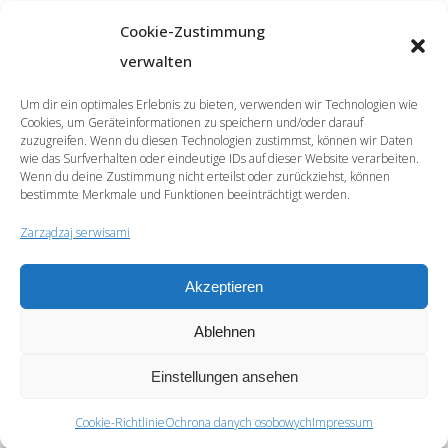
Cookie-Zustimmung
verwalten
Um dir ein optimales Erlebnis zu bieten, verwenden wir Technologien wie
Cookies, um Geräteinformationen zu speichern und/oder darauf
zuzugreifen. Wenn du diesen Technologien zustimmst, können wir Daten
wie das Surfverhalten oder eindeutige IDs auf dieser Website verarbeiten.
Wenn du deine Zustimmung nicht erteilst oder zurückziehst, können
bestimmte Merkmale und Funktionen beeinträchtigt werden.
Zarządzaj serwisami
Akzeptieren
© 2026 | SprachCafé Polnisch
Ablehnen
Zostań naszym Partnerem
Archiwum
Archiv
Ochrona danych osobowych
Impressum
Newsletter
Einstellungen ansehen
Cookie-Richtlinie
Ochrona danych osobowych
Impressum