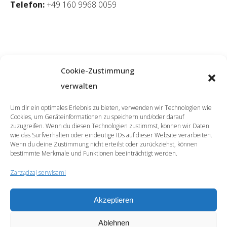
Telefon:
+49 160 9968 0059
Cookie-Zustimmung
verwalten
Um dir ein optimales Erlebnis zu bieten, verwenden wir Technologien wie
Cookies, um Geräteinformationen zu speichern und/oder darauf
zuzugreifen. Wenn du diesen Technologien zustimmst, können wir Daten
wie das Surfverhalten oder eindeutige IDs auf dieser Website verarbeiten.
Wenn du deine Zustimmung nicht erteilst oder zurückziehst, können
bestimmte Merkmale und Funktionen beeinträchtigt werden.
Zarządzaj serwisami
© 2026 | SprachCafé Polnisch
Zostań naszym Partnerem
Archiwum
Archiv
Akzeptieren
Ochrona danych osobowych
Impressum
Newsletter
Ablehnen