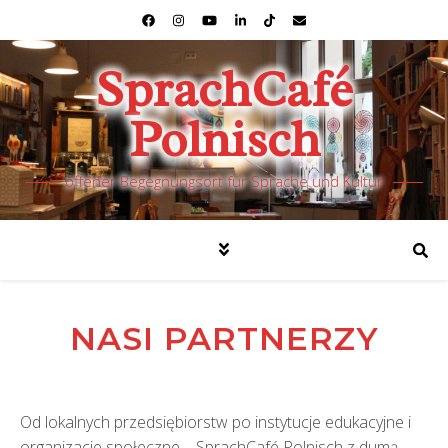
SprachCafé
Polnisch
offener Begegnungsort für Sprache und Kultur
NASI PARTNERZY
Od lokalnych przedsiębiorstw po instytucje edukacyjne i
organizacje społeczne – SprachCafé Polnisch z dumą