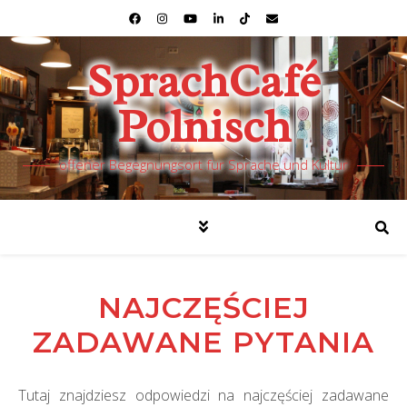
SprachCafé
Polnisch
offener Begegnungsort für Sprache und Kultur
NAJCZĘŚCIEJ
ZADAWANE PYTANIA
Tutaj znajdziesz odpowiedzi na najczęściej zadawane