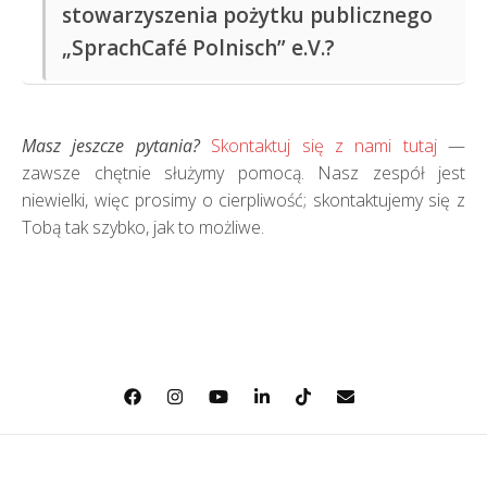
Osobiście: w kawiarni dostępne są puszki na
stowarzyszenia pożytku publicznego
Działania międzykulturowe
datki.
„SprachCafé Polnisch” e.V.?
Projekty lokalne i międzyregionalne
Każda wpłata pomaga nam kontynuować nasze
Wszystkie szczegóły dotyczące członkostwa, w tym
programy społeczne i utrzymać kawiarnię!
Programy wielopokoleniowe
korzyści i sposób składania wniosków,
można
Dziękujemy za wsparcie
Masz jeszcze pytania?
Skontaktuj się z nami tutaj
—
znaleźć tutaj.
Działania edukacyjne, kulturalne i społeczne
zawsze chętnie służymy pomocą. Nasz zespół jest
niewielki, więc prosimy o cierpliwość; skontaktujemy się z
Każdy wkład ma znaczenie!
Tobą tak szybko, jak to możliwe.