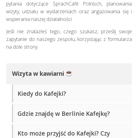
pytania dotyczące SprachCafé Polnisch, planowania
wizyty, udziału w wydarzeniach oraz angażowania się i
wspierania naszej działalności.
Jeśli nie znalazłeś tego, czego szukasz, prześlij swoje
zapytanie do naszego zespołu, korzystając z formularza
na dole strony.
Wizyta w kawiarni
Kiedy do Kafejki?
Oto godziny otwarcia poszczególnych
lokalizacji
Gdzie znajdę w Berlinie Kafejkę?
SprachCafé Polnisch.
Oto adresy wszystkich naszych
lokalizacji
Kto może przyjść do Kafejki? Czy
SprachCafé Polnisch.