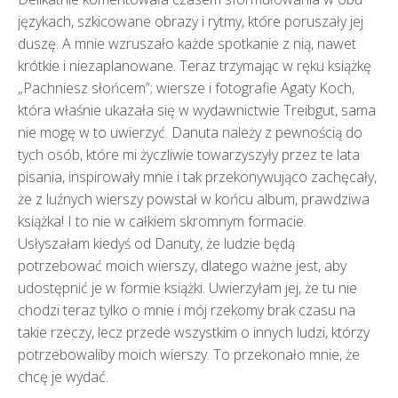
językach, szkicowane obrazy i rytmy, które poruszały jej
duszę. A mnie wzruszało każde spotkanie z nią, nawet
krótkie i niezaplanowane. Teraz trzymając w ręku książkę
„Pachniesz słońcem”; wiersze i fotografie Agaty Koch,
która właśnie ukazała się w wydawnictwie Treibgut, sama
nie mogę w to uwierzyć. Danuta należy z pewnością do
tych osób, które mi życzliwie towarzyszyły przez te lata
pisania, inspirowały mnie i tak przekonywująco zachęcały,
że z luźnych wierszy powstał w końcu album, prawdziwa
książka! I to nie w całkiem skromnym formacie.
Usłyszałam kiedyś od Danuty, że ludzie będą
potrzebować moich wierszy, dlatego ważne jest, aby
udostępnić je w formie książki. Uwierzyłam jej, że tu nie
chodzi teraz tylko o mnie i mój rzekomy brak czasu na
takie rzeczy, lecz przede wszystkim o innych ludzi, którzy
potrzebowaliby moich wierszy. To przekonało mnie, że
chcę je wydać.