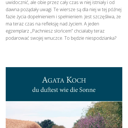
uwidocznić, ale obie przez cały czas w niej istniały i od
dawna pożądały uwagi. Te wiersze są dla niej w tej późnej
fazie życia dopełnieniem i spełnieniem. Jest szczęśliwa, że
ma teraz czas na refleksję nad życiem. A jeden
egzemplarz „Pachniesz słońcem” chciałaby teraz
podarować swojej wnuczce. To będzie niespodzianka?