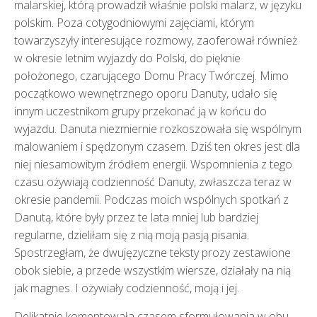
malarskiej, którą prowadził właśnie polski malarz, w języku
polskim. Poza cotygodniowymi zajęciami, którym
towarzyszyły interesujące rozmowy, zaoferował również
w okresie letnim wyjazdy do Polski, do pięknie
położonego, czarującego Domu Pracy Twórczej. Mimo
początkowo wewnętrznego oporu Danuty, udało się
innym uczestnikom grupy przekonać ją w końcu do
wyjazdu. Danuta niezmiernie rozkoszowała się wspólnym
malowaniem i spędzonym czasem. Dziś ten okres jest dla
niej niesamowitym źródłem energii. Wspomnienia z tego
czasu ożywiają codzienność Danuty, zwłaszcza teraz w
okresie pandemii. Podczas moich wspólnych spotkań z
Danutą, które były przez te lata mniej lub bardziej
regularne, dzieliłam się z nią moją pasją pisania.
Spostrzegłam, że dwujęzyczne teksty prozy zestawione
obok siebie, a przede wszystkim wiersze, działały na nią
jak magnes. I ożywiały codzienność, moją i jej.
Delikatnie komentowała czasem sformułowania w obu