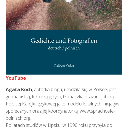
YouTube
Agata Koch
, autorka blogu, urodziła się w Polsce, jest
germanistką, lektorką języka, tłumaczką oraz inicjatoką
Polskiej Kafejki Językowej jako modelu lokalnych inicjatyw
społecznych oraz jej koordynatorką: www.sprachcafe-
polnisch.org.
Po latach studiów w Lipsku, w 1990 roku przybyła do