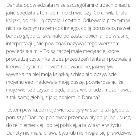
Danuta opowiedziała mi ze szczegółami o trzech dniach,
jakie spędziła z tomikiem moich wierszy. Co chwila brała
książkę do ręki i ją czytała, i czytała. Odkrywała przy tym w
nich za każdym razem coś innego, co ją poruszało, nawet
bardzo głęboko, skłaniało do zastanowienia i do własnej
interpretacji. „Nie powinnaś nazywać tego wierszami –
powiedziała mi – To są raczej małe medytacje, które
prowadzą czytelnika przez przestrzeń fantazji i pozwalają
kreować życie na nowo”. Opowiadanie, jaki wpływ
wywarła na niej moja książka, schlebiało oczywiście
mojemu ego i radowała moją duszę, potwierdzając, że
moje wiersze czytane będą przez wielu ludzi, może nawet
z tak samą głębią, z jaką odbiera je Danuta?
Jestem pewna, że moje wiersze były w stanie tak głęboko
poruszyć Danutę, ponieważ przemawiały do jej obu dusz,
do tej niemieckiej i do tej polskiej, a ta właśnie w życiu
Danuty nie miała prawa bytu lub nie mogła się prawdziwie