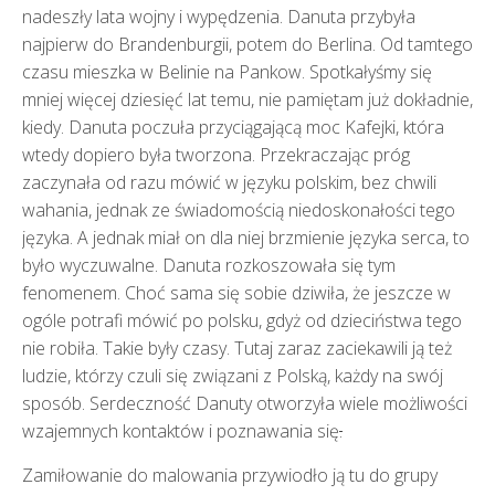
nadeszły lata wojny i wypędzenia. Danuta przybyła
najpierw do Brandenburgii, potem do Berlina. Od tamtego
czasu mieszka w Belinie na Pankow. Spotkałyśmy się
mniej więcej dziesięć lat temu, nie pamiętam już dokładnie,
kiedy. Danuta poczuła przyciągającą moc Kafejki, która
wtedy dopiero była tworzona. Przekraczając próg
zaczynała od razu mówić w języku polskim, bez chwili
wahania, jednak ze świadomością niedoskonałości tego
języka. A jednak miał on dla niej brzmienie języka serca, to
było wyczuwalne. Danuta rozkoszowała się tym
fenomenem. Choć sama się sobie dziwiła, że jeszcze w
ogóle potrafi mówić po polsku, gdyż od dzieciństwa tego
nie robiła. Takie były czasy. Tutaj zaraz zaciekawili ją też
ludzie, którzy czuli się związani z Polską, każdy na swój
sposób. Serdeczność Danuty otworzyła wiele możliwości
wzajemnych kontaktów i poznawania się
.
Zamiłowanie do malowania przywiodło ją tu do grupy