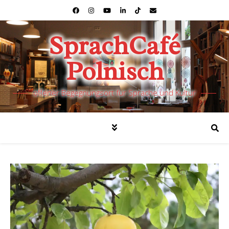
SprachCafé
Polnisch
offener Begegnungsort für Sprache und Kultur