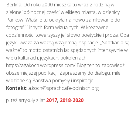
Berlina. Od roku 2000 mieszka tu wraz z rodziną w
zielonej północnej części wielkiego miasta, w dzienicy
Pankow. Właśnie tu odkryła na nowo zamiłowanie do
fotografii i innych form wizualnych. W kreatywnej
codzienności towarzyszy jej słowo poetyckie i proza. Oba
języki uważa za ważną wzajemną inspiracje. „Spotkania są
ważne” to motto ostatnich lat spędzonych intensywnie w
wielu kulturach, językach, pokoleniach.
https://agakoch.wordpress.com/ Blog ten to zapowiedź
obszerniejszej publikacji. Zapraszamy do dialogu: mile
widziane są Państwa pomysły i inspiracje!
Kontakt
: a.koch@sprachcafe-polnisch.org.
p. też artykuły z lat
2017
,
2018-2020