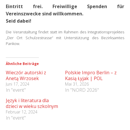
Eintritt frei. Freiwillige Spenden für
Vereinszwecke sind willkommen.
Seid dabei!
Die Veranstaltung findet statt im Rahmen des Integrationsprojektes
„Der Ort Schulzestrasse“ mit Unterstützung des Bezirksamtes
Pankow.
Ähnliche Beiträge
Wieczór autorski z
Polskie Impro Berlin – z
Anetą Wrzosek
Kasią Łyjak | POL
Juni 17, 2024
Mai 31, 2026
In "event"
In "NORD 2026"
Język i literatura dla
dzieci w wieku szkolnym
Februar 12, 2024
In "event"