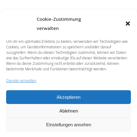
Cookie-Zustimmung
verwalten
Um dir ein optimales Erlebnis zu bieten, verwenden wir Technologien wie
Cookies, um Geräteinformationen zu speichern und/oder darauf
zuzugreifen. Wenn du diesen Technologien zustimmst, können wir Daten
wie das Surfverhalten oder eindeutige IDs auf dieser Website verarbeiten.
Wenn du deine Zustimmung nicht erteilst oder zurückziehst, können
bestimmte Merkmale und Funktionen beeinträchtigt werden.
Dienste verwalten
Akzeptieren
© 2026 | SprachCafé Polnisch
Ablehnen
Werde unser Partner
Archiv
Datenschutzerklärung
Impressum
Newsletter
Cookie-Richtlinie (EU)
Einstellungen ansehen