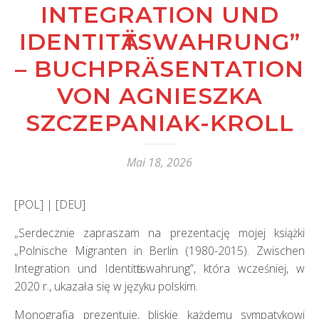
INTEGRATION UND
IDENTITӒTSWAHRUNG”
– BUCHPRÄSENTATION
VON AGNIESZKA
SZCZEPANIAK-KROLL
Mai 18, 2026
[POL] | [DEU]
„Serdecznie zapraszam na prezentację mojej książki
„Polnische Migranten in Berlin (1980-2015). Zwischen
Integration und Identitӓtswahrung”, która wcześniej, w
2020 r., ukazała się w języku polskim.
Monografia prezentuje, bliskie każdemu sympatykowi