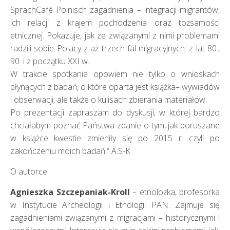
SprachCafé Polnisch zagadnienia – integracji migrantów,
ich relacji z krajem pochodzenia oraz tożsamości
etnicznej. Pokazuje, jak ze związanymi z nimi problemami
radzili sobie Polacy z aż trzech fal migracyjnych: z lat 80.,
90. i z początku XXI w.
W trakcie spotkania opowiem nie tylko o wnioskach
płynących z badań, o które oparta jest książka– wywiadów
i obserwacji, ale także o kulisach zbierania materiałów.
Po prezentacji zapraszam do dyskusji, w której bardzo
chciałabym poznać Państwa zdanie o tym, jak poruszane
w książce kwestie zmieniły się po 2015 r. czyli po
zakończeniu moich badań.“ A.S-K
O autorce
Agnieszka Szczepaniak-Kroll
– etnolożka, profesorka
w Instytucie Archeologii i Etnologii PAN. Zajmuje się
zagadnieniami związanymi z migracjami – historycznymi i