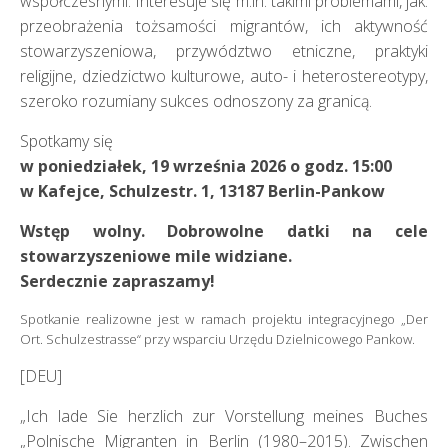
współczesnymi. Interesuje się m.in. takimi problemami, jak:
przeobrażenia tożsamości migrantów, ich aktywność
stowarzyszeniowa, przywództwo etniczne, praktyki
religijne, dziedzictwo kulturowe, auto- i heterostereotypy,
szeroko rozumiany sukces odnoszony za granicą.
Spotkamy się
w poniedziałek, 19 września 2026 o godz. 15:00
w Kafejce, Schulzestr. 1, 13187 Berlin-Pankow
Wstęp wolny. Dobrowolne datki na cele
stowarzyszeniowe mile widziane.
Serdecznie zapraszamy!
Spotkanie realizowne jest w ramach projektu integracyjnego „Der
Ort. Schulzestrasse“ przy wsparciu Urzędu Dzielnicowego Pankow.
[DEU]
„Ich lade Sie herzlich zur Vorstellung meines Buches
„Polnische Migranten in Berlin (1980–2015). Zwischen