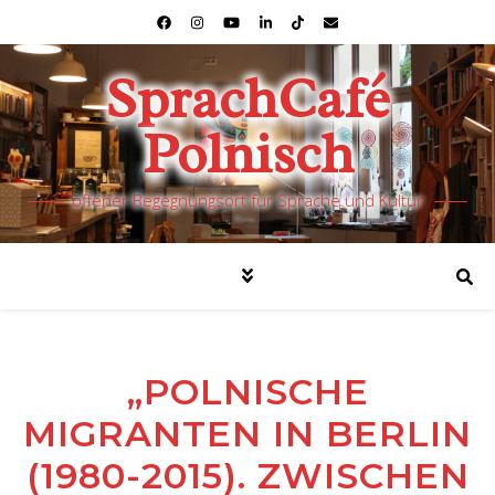
SprachCafé
Polnisch
offener Begegnungsort für Sprache und Kultur
„POLNISCHE
MIGRANTEN IN BERLIN
(1980-2015). ZWISCHEN