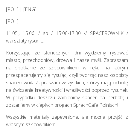
[POL] | [ENG]
[POL]
11.05., 15.06. / sb / 15:00-17:00 // SPACEROWNIK /
warsztaty rysunku
Korzystając ze słonecznych dni wyjdziemy rysować
miasto, przechodniów, drzewa i nasze myśli. Zapraszam
na spotkanie ze szkicownikiem w ręku, na którym
przespacerujemy się rysując, czyli tworząc nasz osobisty
spacerownik. Zapraszam wszystkich, którzy mają ochotę
na ćwiczenie kreatywności i wrażliwości poprzez rysunek.
W przypadku deszczu zamienimy spacer na herbatę i
zostaniemy w ciepłych progach SprachCafe Polnisch!
Wszystkie materiały zapewnione, ale można przyjść z
własnym szkicownikiem.