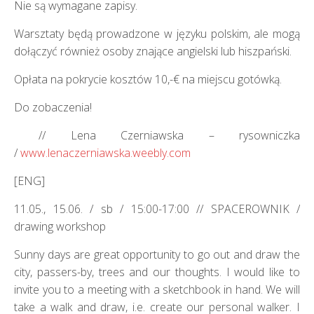
Nie są wymagane zapisy.
Warsztaty będą prowadzone w języku polskim, ale mogą
dołączyć również osoby znające angielski lub hiszpański.
Opłata na pokrycie kosztów 10,-€ na miejscu gotówką.
Do zobaczenia!
// Lena Czerniawska – rysowniczka
/
www.lenaczerniawska.weebly.com
[ENG]
11.05., 15.06. / sb / 15:00-17:00 // SPACEROWNIK /
drawing workshop
Sunny days are great opportunity to go out and draw the
city, passers-by, trees and our thoughts. I would like to
invite you to a meeting with a sketchbook in hand. We will
take a walk and draw, i.e. create our personal walker. I