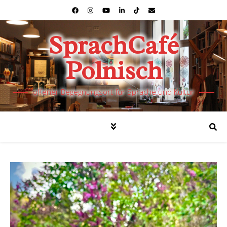
SprachCafé
Polnisch
offener Begegnungsort für Sprache und Kultur