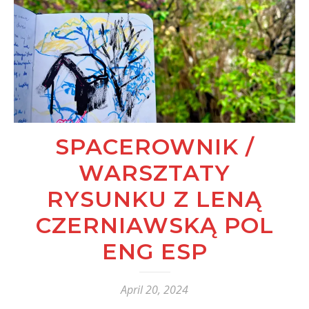
SPACEROWNIK /
WARSZTATY
RYSUNKU Z LENĄ
CZERNIAWSKĄ POL
ENG ESP
April 20, 2024