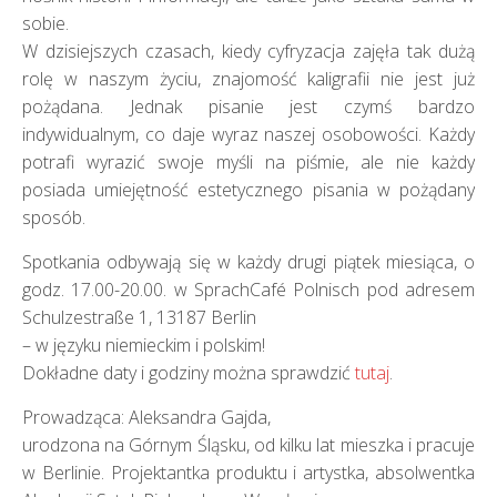
sobie.
W dzisiejszych czasach, kiedy cyfryzacja zajęła tak dużą
rolę w naszym życiu, znajomość kaligrafii nie jest już
pożądana. Jednak pisanie jest czymś bardzo
indywidualnym, co daje wyraz naszej osobowości. Każdy
potrafi wyrazić swoje myśli na piśmie, ale nie każdy
posiada umiejętność estetycznego pisania w pożądany
sposób.
Spotkania odbywają się w każdy drugi piątek miesiąca, o
godz. 17.00-20.00. w SprachCafé Polnisch pod adresem
Schulzestraße 1, 13187 Berlin
– w języku niemieckim i polskim!
Dokładne daty i godziny można sprawdzić
tutaj
.
Prowadząca: Aleksandra Gajda,
urodzona na Górnym Śląsku, od kilku lat mieszka i pracuje
w Berlinie. Projektantka produktu i artystka, absolwentka