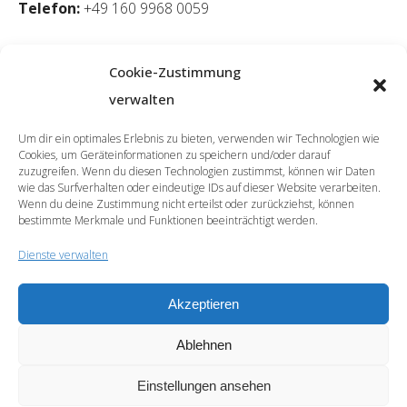
Telefon:
+49 160 9968 0059
Cookie-Zustimmung
verwalten
Um dir ein optimales Erlebnis zu bieten, verwenden wir Technologien wie
Cookies, um Geräteinformationen zu speichern und/oder darauf
zuzugreifen. Wenn du diesen Technologien zustimmst, können wir Daten
wie das Surfverhalten oder eindeutige IDs auf dieser Website verarbeiten.
Wenn du deine Zustimmung nicht erteilst oder zurückziehst, können
bestimmte Merkmale und Funktionen beeinträchtigt werden.
Dienste verwalten
Akzeptieren
© 2026 | SprachCafé Polnisch
Ablehnen
Werde unser Partner
Archiv
Datenschutzerklärung
Impressum
Newsletter
Cookie-Richtlinie (EU)
Einstellungen ansehen