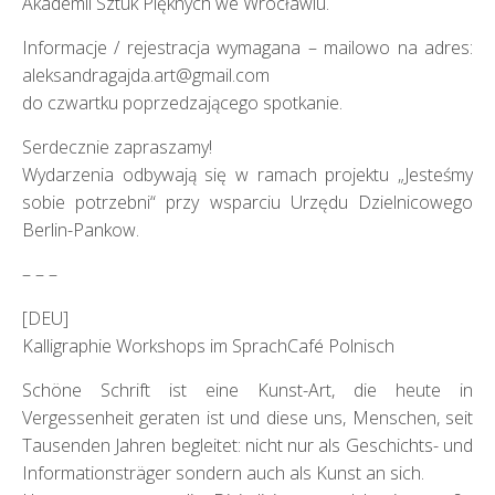
Akademii Sztuk Pięknych we Wrocławiu.
Informacje / rejestracja wymagana – mailowo na adres:
aleksandragajda.art@gmail.com
do czwartku poprzedzającego spotkanie.
Serdecznie zapraszamy!
Wydarzenia odbywają się w ramach projektu „Jesteśmy
sobie potrzebni“ przy wsparciu Urzędu Dzielnicowego
Berlin-Pankow.
– – –
[DEU]
Kalligraphie Workshops im SprachCafé Polnisch
Schöne Schrift ist eine Kunst-Art, die heute in
Vergessenheit geraten ist und diese uns, Menschen, seit
Tausenden Jahren begleitet: nicht nur als Geschichts- und
Informationsträger sondern auch als Kunst an sich.