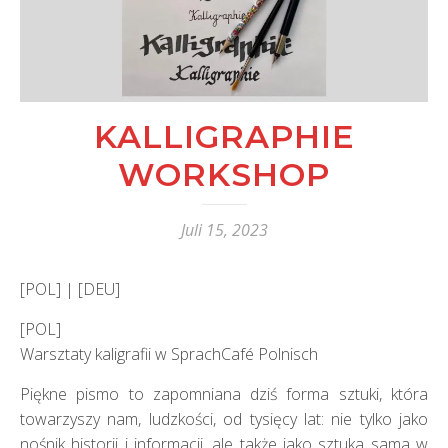
KALLIGRAPHIE
WORKSHOP
Juli 15, 2023
[POL] | [DEU]
[POL]
Warsztaty kaligrafii w SprachCafé Polnisch
Piękne pismo to zapomniana dziś forma sztuki, która
towarzyszy nam, ludzkości, od tysięcy lat: nie tylko jako
nośnik historii i informacji, ale także jako sztuka sama w