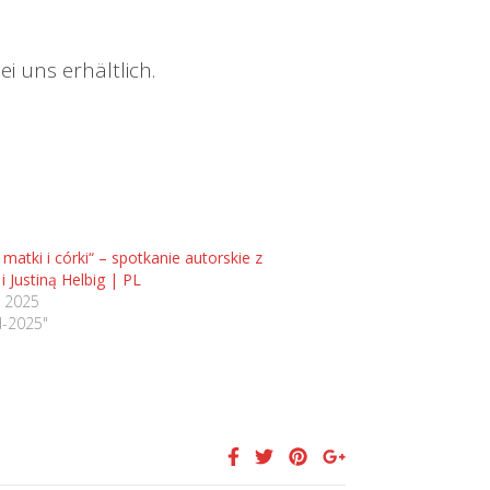
i uns erhältlich.
matki i córki“ – spotkanie autorskie z
i Justiną Helbig | PL
, 2025
d-2025"