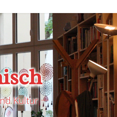
isch
nd Kultur