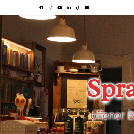
Spr
offener 