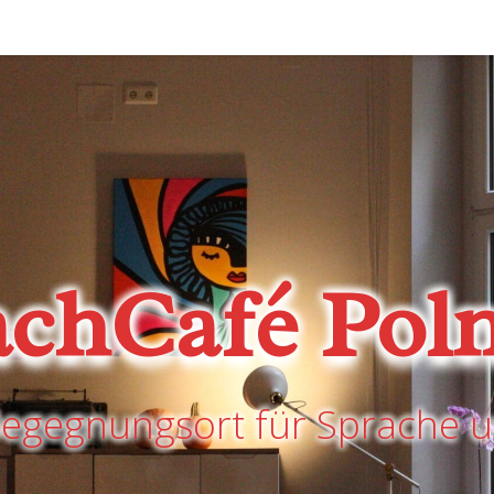
achCafé Poln
Begegnungsort für Sprache u