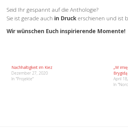
Seid Ihr gespannt auf die Anthologie?
Sie ist gerade auch
in Druck
erschienen und ist be
Wir wünschen Euch inspirierende Momente!
Nachhaltigkeit im Kiez
„W imię 
Dezember 27, 2020
Brygidą 
In "Projekte"
April 18
In "Nor