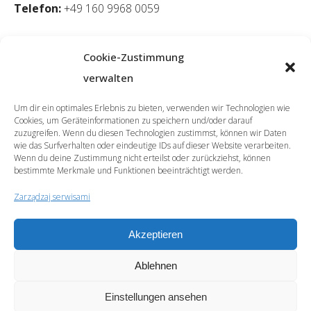
Telefon:
+49 160 9968 0059
Cookie-Zustimmung
verwalten
Um dir ein optimales Erlebnis zu bieten, verwenden wir Technologien wie
Cookies, um Geräteinformationen zu speichern und/oder darauf
zuzugreifen. Wenn du diesen Technologien zustimmst, können wir Daten
wie das Surfverhalten oder eindeutige IDs auf dieser Website verarbeiten.
Wenn du deine Zustimmung nicht erteilst oder zurückziehst, können
bestimmte Merkmale und Funktionen beeinträchtigt werden.
Zarządzaj serwisami
Akzeptieren
© 2026 | SprachCafé Polnisch
Ablehnen
Zostań naszym Partnerem
Archiwum
Archiv
Ochrona danych osobowych
Impressum
Newsletter
Einstellungen ansehen