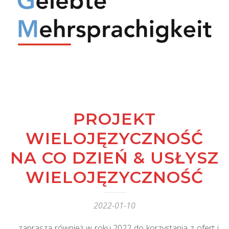
PROJEKT
WIELOJĘZYCZNOŚĆ
NA CO DZIEŃ & USŁYSZ
WIELOJĘZYCZNOŚĆ
2022-01-10
… zaprasza również w roku 2022 do korzystania z ofert i