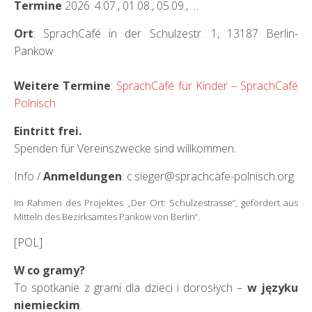
Termine
2026: 4.07., 01.08., 05.09., …
Ort
: SprachCafé in der Schulzestr. 1, 13187 Berlin-
Pankow
Weitere Termine
:
SprachCafé für Kinder – SprachCafé
Polnisch
Eintritt frei.
Spenden für Vereinszwecke sind willkommen.
Info /
Anmeldungen
: c.sieger@sprachcafe-polnisch.org
Im Rahmen des Projektes „Der Ort: Schulzestrasse“, gefördert aus
Mitteln des Bezirksamtes Pankow von Berlin“.
[POL]
W co gramy?
To spotkanie z grami dla dzieci i dorosłych –
w języku
niemieckim
.