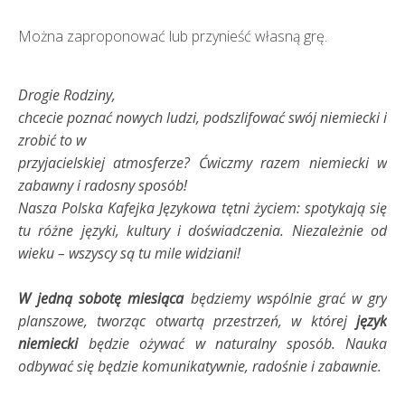
Można zaproponować lub przynieść własną grę.
Drogie Rodziny,
chcecie poznać nowych ludzi, podszlifować swój niemiecki i
zrobić to w
przyjacielskiej atmosferze? Ćwiczmy razem niemiecki w
zabawny i radosny sposób!
Nasza Polska Kafejka Językowa tętni życiem: spotykają się
tu różne języki, kultury i doświadczenia. Niezależnie od
wieku – wszyscy są tu mile widziani!
W jedną sobotę miesiąca
będziemy wspólnie grać w gry
planszowe, tworząc otwartą przestrzeń, w której
język
niemiecki
będzie ożywać w naturalny sposób. Nauka
odbywać się będzie komunikatywnie, radośnie i zabawnie.