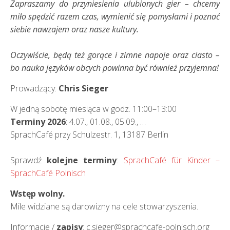
Zapraszamy do przyniesienia ulubionych gier – chcemy
miło spędzić razem czas, wymienić się pomysłami i poznać
siebie nawzajem oraz nasze kultury.
Oczywiście, będą też gorące i zimne napoje oraz ciasto –
bo nauka języków obcych powinna być również przyjemna!
Prowadzący:
Chris Sieger
W jedną sobotę miesiąca w godz. 11:00–13:00
Terminy 2026
: 4.07., 01.08., 05.09., …
SprachCafé przy Schulzestr. 1, 13187 Berlin
Sprawdź
kolejne terminy
:
SprachCafé für Kinder –
SprachCafé Polnisch
Wstęp wolny.
Mile widziane są darowizny na cele stowarzyszenia.
Informacje /
zapisy
: c.sieger@sprachcafe-polnisch.org