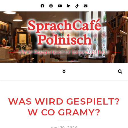
SprachCafé
Polnisch
offener Begegnungsort für Sprache und Kultur
WAS WIRD GESPIELT?
W CO GRAMY?