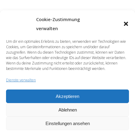
Cookie-Zustimmung
verwalten
Um dir ein optimales Erlebnis zu bieten, verwenden wir Technologien wie
Cookies, um Geräteinformationen zu speichern und/oder darauf
zuzugreifen. Wenn du diesen Technologien zustimmst, können wir Daten
wie das Surfverhalten oder eindeutige IDs auf dieser Website verarbeiten.
Wenn du deine Zustimmung nicht erteilst oder zurückziehst, können
bestimmte Merkmale und Funktionen beeinträchtigt werden.
Dienste verwalten
Akzeptieren
© 2026 | SprachCafé Polnisch
Ablehnen
Werde unser Partner
Archiv
Datenschutzerklärung
Impressum
Newsletter
Cookie-Richtlinie (EU)
Einstellungen ansehen