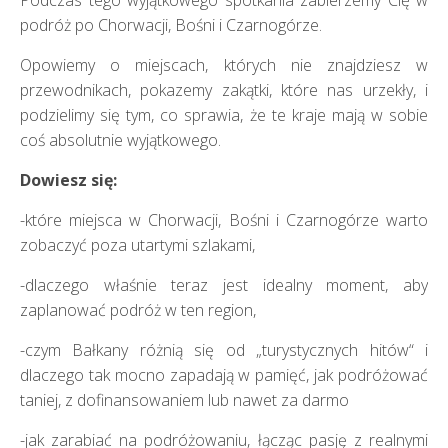
Podczas tego wyjątkowego spotkania zabierzemy Cię w
podróż po Chorwacji, Bośni i Czarnogórze.
Opowiemy o miejscach, których nie znajdziesz w
przewodnikach, pokazemy zakątki, które nas urzekły, i
podzielimy się tym, co sprawia, że te kraje mają w sobie
coś absolutnie wyjątkowego.
Dowiesz się:
-które miejsca w Chorwacji, Bośni i Czarnogórze warto
zobaczyć poza utartymi szlakami,
-dlaczego właśnie teraz jest idealny moment, aby
zaplanować podróż w ten region,
-czym Bałkany różnią się od „turystycznych hitów“ і
dlaczego tak mocno zapadają w pamięć, jak podróżować
taniej, z dofinansowaniem lub nawet za darmo
-jak zarabiać na podróżowaniu, łącząc pasję z realnymi