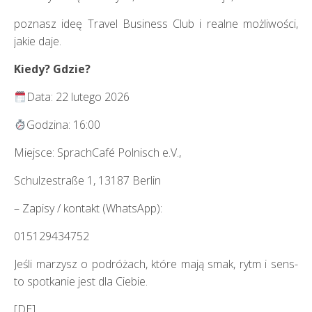
poznasz ideę Travel Business Club i realne możliwości,
jakie daje.
Kiedy?
Gdzie?
Data: 22 lutego 2026
Godzina: 16:00
Miejsce: SprachCafé Polnisch e.V.,
Schulzestraße 1, 13187 Berlin
– Zapisy / kontakt (WhatsApp):
015129434752
Jeśli marzysz o podróżach, które mają smak, rytm i sens-
to spotkanie jest dla Ciebie.
[DE]