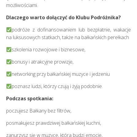
możliwościami.
Dlaczego warto dołączyć do Klubu Podróżnika?
podróże z dofinansowaniem lub bezpłatnie, wakacje
na luksusowych statkach, także na bałkańskich perełkach
szkolenia rozwojowe i biznesowe,
bonusy i atrakcyjne prowizje,
networking przy bałkańskiej muzyce i jedzeniu
poznasz ludzi, którzy czują i żyją podobnie.
Podczas spotkania:
poczujesz Bałkany bez filtrów,
posmakujesz prawdziwej bałkańskiej kuchni,
zanurzysz się w muzyce, która budzi emocje,