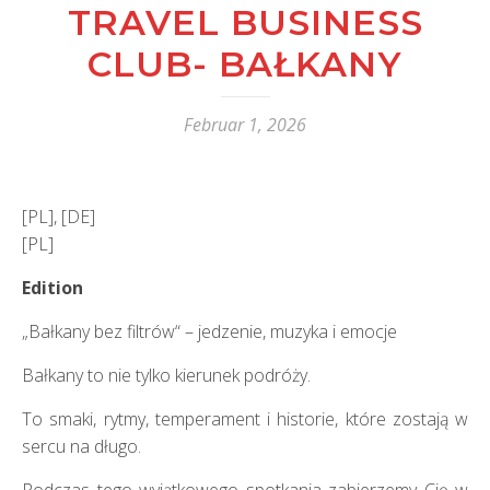
TRAVEL BUSINESS
CLUB- BAŁKANY
Februar 1, 2026
[PL], [DE]
[PL]
Edition
„Bałkany bez filtrów“ – jedzenie, muzyka i emocje
Bałkany to nie tylko kierunek podróży.
To smaki, rytmy, temperament i historie, które zostają w
sercu na długo.