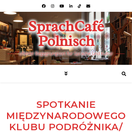
SprachCafé
Polnisch
offener Begegnungsort für Sprache und Kultur
SPOTKANIE
MIĘDZYNARODOWEGO
KLUBU PODRÓŻNIKA/