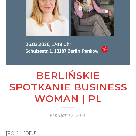
BERLIŃSKIE
SPOTKANIE BUSINESS
WOMAN | PL
Februar 12, 2026
[POL] | [DEU]