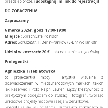
przedsiębiorcze, i
udostępnij im link do rejestracji!
DO ZOBACZENIA!
Zapraszamy
6 marca 2026r, godz. 17:00-19:00
Miejsce :
SprachCafé Polnisch
Adres:
SchulzeStr. 1, Berlin-Pankow (S-Bhf Wollankstr.)
Udział w kosztach: 20 €
– płatne na miejscu gotówką.
Prelegentki
:
Agnieszka Trzebiatowska
to projektantka mody i artystka wizualna z
doświadczeniem w międzynarodowych markach, takich
jak Reserved i Polo Ralph Lauren. Łączy kreatywność z
praktycznym podejściem do stylizacji i fotografii, tworząc
unikatowe projekty modowe i sesje wizerunkowe.
Specjalizuje się w upcyklingu i autorskich stylizacjach, w