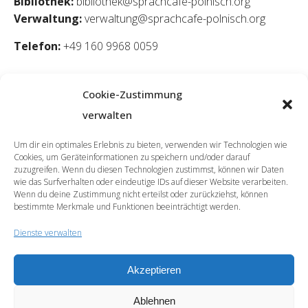
Bibliothek:
bibliothek@sprachcafe-polnisch.org
Verwaltung:
verwaltung@sprachcafe-polnisch.org
Telefon:
+49 160 9968 0059
Cookie-Zustimmung
verwalten
Um dir ein optimales Erlebnis zu bieten, verwenden wir Technologien wie
Cookies, um Geräteinformationen zu speichern und/oder darauf
zuzugreifen. Wenn du diesen Technologien zustimmst, können wir Daten
wie das Surfverhalten oder eindeutige IDs auf dieser Website verarbeiten.
Wenn du deine Zustimmung nicht erteilst oder zurückziehst, können
bestimmte Merkmale und Funktionen beeinträchtigt werden.
Dienste verwalten
Akzeptieren
© 2026 | SprachCafé Polnisch
Ablehnen
Werde unser Partner
Archiv
Datenschutzerklärung