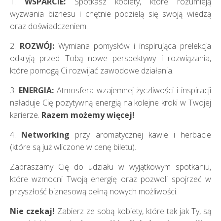
1.
WSPARCIE:
Spotkasz kobiety, które rozumieją
wyzwania biznesu i chętnie podzielą się swoją wiedzą
oraz doświadczeniem.
2.
ROZWÓJ:
Wymiana pomysłów i inspirująca prelekcja
odkryją przed Tobą nowe perspektywy i rozwiązania,
które pomogą Ci rozwijać zawodowe działania.
3.
ENERGIA:
Atmosfera wzajemnej życzliwości i inspiracji
naładuje Cię pozytywną energią na kolejne kroki w Twojej
karierze.
Razem możemy więcej!
4.
Networking
przy aromatycznej kawie i herbacie
(które są już wliczone w cenę biletu).
Zapraszamy Cię do udziału w wyjątkowym spotkaniu,
które wzmocni Twoją energię oraz pozwoli spojrzeć w
przyszłość biznesową pełną nowych możliwości.
Nie czekaj!
Zabierz ze sobą kobiety, które tak jak Ty, są