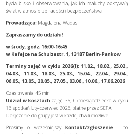
bycia blisko i obserwowania, jak ich maluchy odkrywają
świat w atmosferze radości i bezpieczeństwa.
Prowadząca:
Magdalena Wadas
Zapraszamy do udziału!
w środy, godz. 16:00-16:45
w Kafejce na Schulzestr. 1, 13187 Berlin-Pankow
Terminy zajęć w cyklu 2026(I): 11.02., 18.02., 25.02.,
04.03., 11.03., 18.03., 25.03., 15.04., 22.04., 29.04.,
06.05., 13.05., 20.05., 27.05., 03.06., 10.06., 17.06.2026
Czas trwania: 45 min.
Udział w kosztach
zajęć: 35,-€ /miesiąc/dziecko w cyklu
16 spotkań luty-czerwiec 2026, płatne przez SEPA
Dołączenie do grupy jest w każdej chwili możliwe.
Prosimy o wcześniejszy
kontakt/zgłoszenie
– to