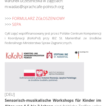
warunek uczestnictwa w zajęciach:
m.wadas@sprachcafe-polnisch.org
>>>
FORMULARZ ZGŁOSZENIOWY
>>>
SEPA
Cykl zajęć współfinansowany jest przez Polskie Centrum Kompetencji
i Koordynacji (KoKoPol) przy IBZ St. Marienthal ze środków
Federalnego Ministerstwa Spraw Zagranicznych.
[DEU]
Sensorisch-musikalische Workshops für Kinder im