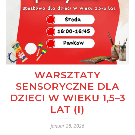
WARSZTATY
SENSORYCZNE DLA
DZIECI W WIEKU 1,5–3
LAT (I)
Januar 28, 2026