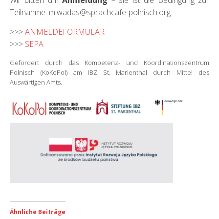
Wir bitten um
Anmeldung
– sie ist die Bedingung zur
Teilnahme: m.wadas@sprachcafe-polnisch.org
>>>
ANMELDEFORMULAR
>>>
SEPA
Gefördert durch das Kompetenz- und Koordinationszentrum
Polnisch (KoKoPol) am IBZ St. Marienthal durch Mittel des
Auswärtigen Amts.
Ähnliche Beiträge