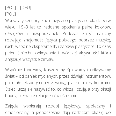
[POL] | [DEU]
[POL]
Warsztaty sensoryczne muzyczno-plastyczne dla dzieci w
wieku 1,5–3 lat to radosne spotkania pełne kolorów,
dźwięków i niespodzianek. Podczas zajęć maluchy
rozwijają znajomość języka polskiego poprzez muzykę,
ruch, wspólne eksperymenty i zabawy plastyczne. To czas
pełen śmiechu, odkrywania i twórczej aktywności, która
angażuje wszystkie zmysły.
Wspólnie tańczymy, klaszczemy, śpiewamy i odkrywamy
świat – od baniek mydlanych, przez dźwięki instrumentów,
po małe eksperymenty z wodą, piaskiem czy kolorami.
Dzieci uczą się nazywać to, co widzą i czują, a przy okazji
budują pierwsze relacje z rówieśnikami.
Zajęcia wspierają rozwój językowy, społeczny i
emocjonalny, a jednocześnie dają rodzicom okazję do