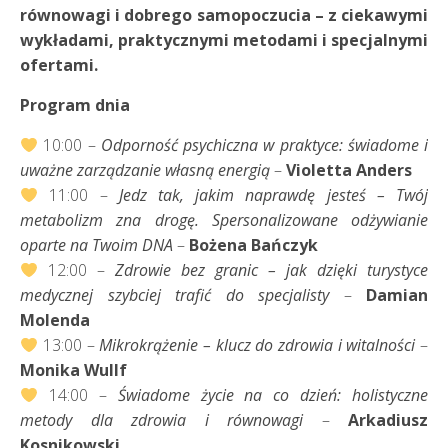
równowagi i dobrego samopoczucia – z ciekawymi
wykładami, praktycznymi metodami i specjalnymi
ofertami.
Program dnia
10:00 –
Odporność psychiczna w praktyce: świadome i
uważne zarządzanie własną energią
–
Violetta Anders
11:00 –
Jedz tak, jakim naprawdę jesteś – Twój
metabolizm zna drogę. Spersonalizowane odżywianie
oparte na Twoim DNA
–
Bożena Bańczyk
12:00 –
Zdrowie bez granic – jak dzięki turystyce
medycznej szybciej trafić do specjalisty
–
Damian
Molenda
13:00 –
Mikrokrążenie – klucz do zdrowia i witalności
–
Monika Wullf
14:00 –
Świadome życie na co dzień: holistyczne
metody dla zdrowia i równowagi
–
Arkadiusz
Kosnikowski