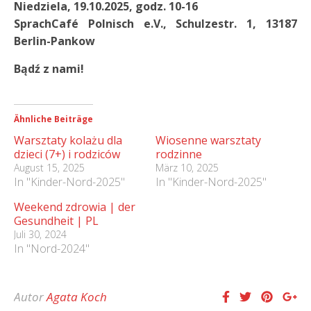
Niedziela, 19.10.2025, godz. 10-16
SprachCafé Polnisch e.V., Schulzestr. 1, 13187
Berlin-Pankow
Bądź z nami!
Ähnliche Beiträge
Warsztaty kolażu dla
Wiosenne warsztaty
dzieci (7+) i rodziców
rodzinne
August 15, 2025
März 10, 2025
In "Kinder-Nord-2025"
In "Kinder-Nord-2025"
Weekend zdrowia | der
Gesundheit | PL
Juli 30, 2024
In "Nord-2024"
Autor
Agata Koch