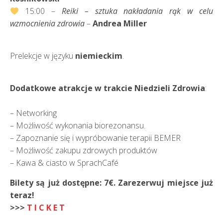
15:00 –
Reiki – sztuka nakładania rąk w celu
wzmocnienia zdrowia
–
Andrea Miller
Prelekcje w języku
niemieckim
.
Dodatkowe atrakcje w trakcie Niedzieli Zdrowia
:
– Networking
– Możliwość wykonania biorezonansu.
– Zapoznanie się i wypróbowanie terapii BEMER
– Możliwość zakupu zdrowych produktów
– Kawa & ciasto w SprachCafé
Bilety są już dostępne: 7€
. Z
arezerwuj miejsce już
teraz!
>>>
T I C K E T