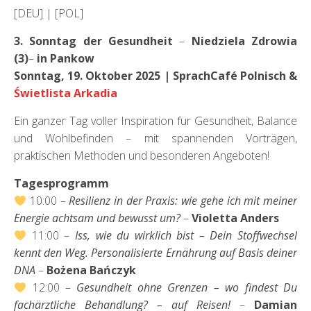
[DEU] | [POL]
3. Sonntag der
Gesundheit
–
Niedziela Zdrowia
(3)
–
in Pankow
Sonntag, 19. Oktober 2025 | SprachCafé Polnisch &
Świetlista Arkadia
Ein ganzer Tag voller Inspiration für Gesundheit, Balance
und Wohlbefinden – mit spannenden Vorträgen,
praktischen Methoden und besonderen Angeboten!
Tagesprogramm
10:00 –
Resilienz in der Praxis: wie gehe ich mit meiner
Energie achtsam und bewusst um?
–
Violetta Anders
11:00 –
Iss, wie du wirklich bist – Dein Stoffwechsel
kennt den Weg. Personalisierte Ernährung auf Basis deiner
DNA
–
Bożena Bańczyk
12:00 –
Gesundheit ohne Grenzen – wo findest Du
fachärztliche Behandlung? – auf Reisen!
–
Damian