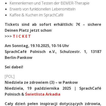
Kennenlernen und Testen der BEMER-Therapie
Erwerb von funktionellen Lebensmitteln
Kaffee & Kuchen im SprachCafé
Tickets sind ab sofort erhältlich:
7€
– sichere
Deinen Platz jetzt schon
!
>>>
T I C K E T
Am Sonntag, 19.10.2025, 10-16 Uhr
SprachCafé Polnisch e.V., Schulzestr. 1, 13187
Berlin-Pankow
Sei dabei!
[POL]
Niedziela ze zdrowiem (3) – w Pankow
Niedziela, 19 października 2025 | SprachCafé
Polnisch &
Świetlista Arkadia
Cały dzień pełen inspiracji dotyczących zdrowia,