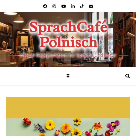
SprachCafé
Polnisch
offener Begegnungsort für Sprache und Kultur