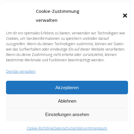
Cookie-Zustimmung
verwalten
Um dir ein optimales Erlebnis zu bieten, verwenden wir Technologien wie
Cookies, um Geräteinformationen zu speichern und/oder darauf
zuzugreifen. Wenn du diesen Technologien zustimmst, können wir Daten
wie das Surfverhalten oder eindeutige IDs auf dieser Website verarbeiten.
Wenn du deine Zustimmung nicht erteilst oder zurückziehst, können
bestimmte Merkmale und Funktionen beeinträchtigt werden.
Dienste verwalten
Akzeptieren
© 2026 | SprachCafé Polnisch
Ablehnen
Werde unser Partner
Archiv
Datenschutzerklärung
Impressum
Newsletter
Cookie-Richtlinie (EU)
Einstellungen ansehen
Cookie-Richtlinie
Datenschutzerklärung
Impressum