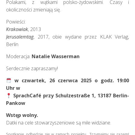
Polakami, z wątkami polsko-żydowskimi. Czasy i
okoliczności zmieniają się.
Powieści:
Krakowiak
, 2013
Jerusalemtag
, 2017, obie wydane przez KLAK Verlag,
Berlin
Moderacja:
Natalie Wasserman
Serdecznie zapraszamy!
w czwartek, 26 czerwca 2025 o godz. 19:00
Uhr w
SprachCafé przy Schulzestraße 1, 13187 Berlin-
Pankow
Wstęp wolny.
Datki na cele stowarzyszeniowe są mile widziane.
Spotkanie odbędzie się w ramach projektu „Trzymajmy się razem!