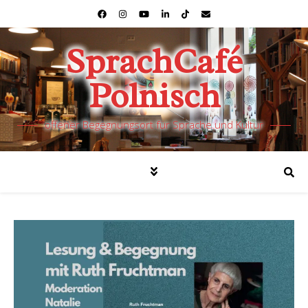
SprachCafé
Polnisch
offener Begegnungsort für Sprache und Kultur