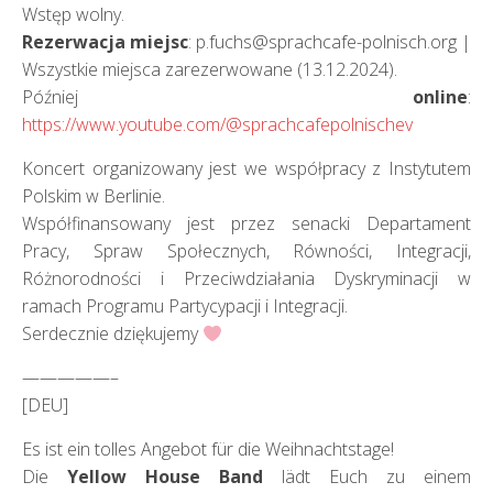
Wstęp wolny.
Rezerwacja miejsc
: p.fuchs@sprachcafe-polnisch.org |
Wszystkie miejsca zarezerwowane (13.12.2024).
Później
online
:
https://www.youtube.com/@sprachcafepolnischev
Koncert organizowany jest we współpracy z Instytutem
Polskim w Berlinie.
Współfinansowany jest przez senacki Departament
Pracy, Spraw Społecznych, Równości, Integracji,
Różnorodności i Przeciwdziałania Dyskryminacji w
ramach Programu Partycypacji i Integracji.
Serdecznie dziękujemy
—————–
[DEU]
Es ist ein tolles Angebot für die Weihnachtstage!
Die
Yellow House Band
lädt Euch zu einem