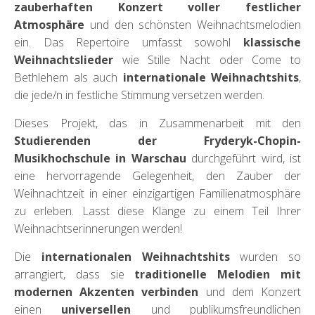
zauberhaften Konzert voller festlicher
Atmosphäre
und den schönsten Weihnachtsmelodien
ein. Das Repertoire umfasst sowohl
klassische
Weihnachtslieder
wie Stille Nacht oder Come to
Bethlehem als auch
internationale Weihnachtshits
,
die jede/n in festliche Stimmung versetzen werden.
Dieses Projekt, das in Zusammenarbeit mit den
Studierenden der Fryderyk-Chopin-
Musikhochschule in Warschau
durchgeführt wird, ist
eine hervorragende Gelegenheit, den Zauber der
Weihnachtzeit in einer einzigartigen Familienatmosphäre
zu erleben. Lasst diese Klänge zu einem Teil Ihrer
Weihnachtserinnerungen werden!
Die
internationalen Weihnachtshits
wurden so
arrangiert, dass sie
traditionelle Melodien mit
modernen Akzenten verbinden
und dem Konzert
einen
universellen
und publikumsfreundlichen