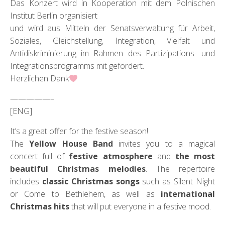
Das Konzert wird in Kooperation mit dem Polnischen
Institut Berlin organisiert
und wird aus Mitteln der Senatsverwaltung für Arbeit,
Soziales, Gleichstellung, Integration, Vielfalt und
Antidiskriminierung im Rahmen des Partizipations- und
Integrationsprogramms mit gefördert.
Herzlichen Dank
—————–
[ENG]
It’s a great offer for the festive season!
The
Yellow House Band
invites you to a magical
concert full of
festive atmosphere
and
the most
beautiful Christmas melodies
. The repertoire
includes
classic Christmas songs
such as Silent Night
or Come to Bethlehem, as well as
international
Christmas hits
that will put everyone in a festive mood.