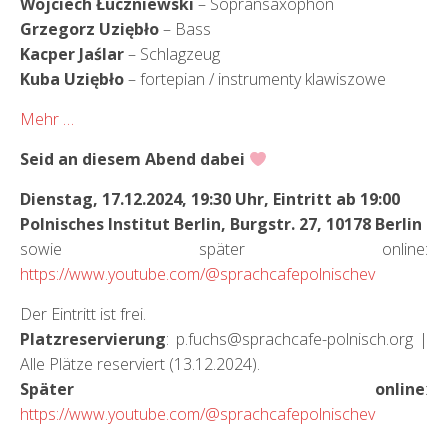
Wojciech Łuczniewski
– Sopransaxophon
Grzegorz Uziębło
– Bass
Kacper Jaślar
– Schlagzeug
Kuba Uziębło
– fortepian / instrumenty klawiszowe
Mehr …
Seid an diesem Abend dabei
Dienstag, 17.12.2024, 19:30 Uhr, Eintritt ab 19:00
Polnisches Institut Berlin, Burgstr. 27, 10178 Berlin
sowie später online:
https://www.youtube.com/@sprachcafepolnischev
Der Eintritt ist frei.
Platzreservierung
: p.fuchs@sprachcafe-polnisch.org |
Alle Plätze reserviert (13.12.2024).
Später online
:
https://www.youtube.com/@sprachcafepolnischev