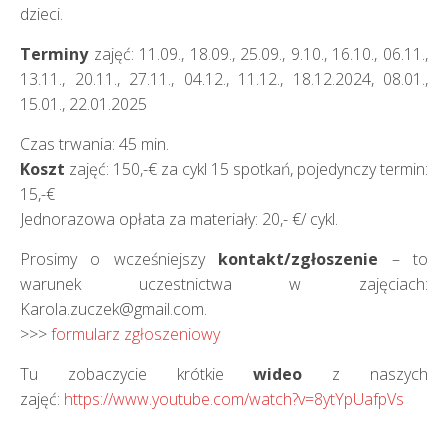
dzieci.
Terminy
zajęć: 11.09., 18.09., 25.09., 9.10., 16.10., 06.11.,
13.11., 20.11., 27.11., 04.12., 11.12., 18.12.2024, 08.01.,
15.01., 22.01.2025
Czas trwania: 45 min.
Koszt
zajęć: 150,-€ za cykl 15 spotkań, pojedynczy termin:
15,-€
Jednorazowa opłata za materiały: 20,- €/ cykl.
Prosimy o wcześniejszy
kontakt/zgłoszenie
– to
warunek uczestnictwa w zajęciach:
Karola.zuczek@gmail.com.
>>>
formularz zgłoszeniowy
Tu zobaczycie krótkie
wideo
z naszych
zajęć:
https://www.youtube.com/watch?v=8ytYpUafpVs