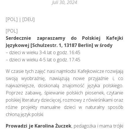
Juli 30, 2024
[POL] | [DEU]
[POL]
Serdecznie zapraszamy do Polskiej Kafejki
Językowej [Schulzestr. 1, 13187 Berlin] w środy
– dzieci w wieku 3-4 lat o godz. 16:45
– dzieci w wieku 4-5 lat o godz. 17:45
W czasie tych zajęć nasi najmłodsi Kafejkowicze rozwijają
swoją wyobraźnię, nawiązują nowe przyjaźnie i, co
najważniejsze, doskonalą znajomość języka polskiego.
Poprzez zabawę, śpiewanie polskich piosenek, czytanie
polskiej literatury dziecięcej, rozmowy z rówieśnikami oraz
różne projekty manualne dzieci w naturalny sposób
chłoną język polski.
Prowadzi je Karolina Żuczek
, pedagożka i mama trójki