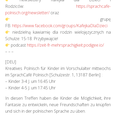
Rodziców:
https://sprachcafe-
polnisch.org/newsletter/
oraz
grupę
FB:
https://www.facebook.com/groups/KafejkaDlaDzieci
niedzielną kawiarnię dla rodzin wielojęzycznych na
Schulze: 15-18. Przybywajcie!
podcast
https://zeit-fr-mehrsprachigkeit.podigee.io/
– – –
[DEU]
Kreatives Polnisch für Kinder im Vorschulalter mittwochs
im SprachCafé Polnisch [Schulzestr. 1, 13187 Berlin] :
– Kinder 3-4 J. um 16:45 Uhr
– Kinder 4-5 J. um 17:45 Uhr
In diesen Treffen haben die Kinder die Möglichkeit, ihre
Fantasie zu entwickeln, neue Freundschaften zu knüpfen
und sich in der polnischen Sprache zu üben.