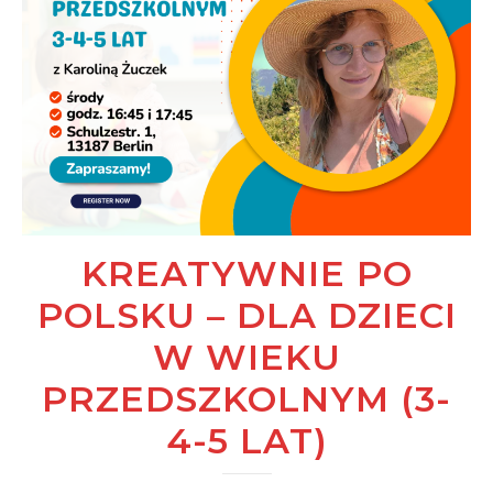
KREATYWNIE PO
POLSKU – DLA DZIECI
W WIEKU
PRZEDSZKOLNYM (3-
4-5 LAT)