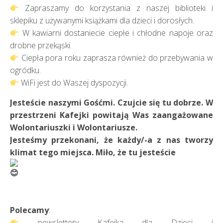
Zapraszamy do korzystania z naszej biblioteki i
sklepiku z używanymi książkami dla dzieci i dorosłych.
W kawiarni dostaniecie ciepłe i chłodne napoje oraz
drobne przekąski.
Ciepła pora roku zaprasza również do przebywania w
ogródku.
WiFi jest do Waszej dyspozycji.
Jesteście naszymi Gośćmi. Czujcie się tu dobrze. W
przestrzeni Kafejki powitają Was zaangażowane
Wolontariuszki i Wolontariusze.
Jesteśmy przekonani, że każdy/-a z nas tworzy
klimat tego miejsca. Miło, że tu jesteście
Polecamy
:
newslettery Kafejka dla Dzieci i