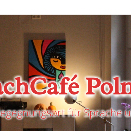
achCafé Poln
Begegnungsort für Sprache u