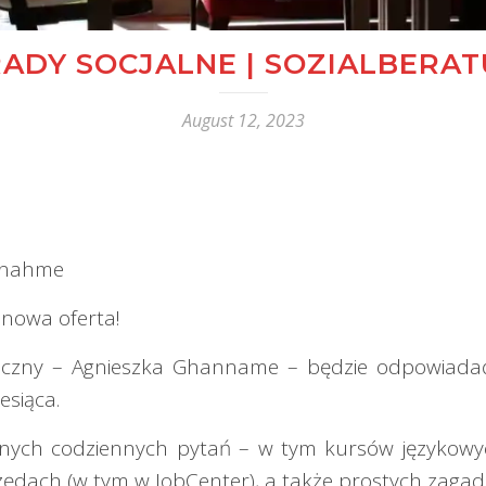
ADY SOCJALNE | SOZIALBERA
August 12, 2023
annahme
 nowa oferta!
łeczny – Agnieszka Ghanname – będzie odpowiada
esiąca.
żnych codziennych pytań – w tym kursów językowyc
urzędach (w tym w JobCenter), a także prostych zaga