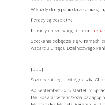
W każdy drugi poniedziałek miesiąca,
Porady są bezpłatne.
Prosimy o rezerwację terminu:
a.gha
Spotkanie odbędzie się w ramach pro
wsparciu Urzędu Dzielnicowego Pan
—
[DEU]
Sozialberatung – mit Agnieszka Gh
Ab September 2023 startet im Sprac
Die Sozialarbeiterin/Sozialpädago
Montag des Monats. Beraten wird zu