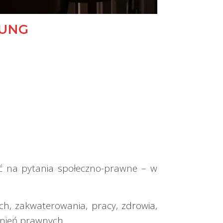
TUNG
ć na pytania społeczno-prawne – w
h, zakwaterowania, pracy, zdrowia,
dnień prawnych.