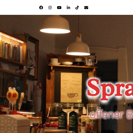
Spr
offener 