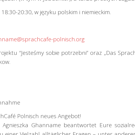
 18:30-20:30, w języku polskim i niemieckim.
nname@sprachcafe-polnisch.org
jektu “Jesteśmy sobie potrzebni” oraz „Das Sprach
kow.
annahme
hCafé Polnisch neues Angebot!
gin Agnieszka Ghanname beantwortet Eure sozialr
 einer Vielzahl alltäglicher Fragen – unter ander