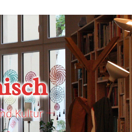
isch
nd Kultur