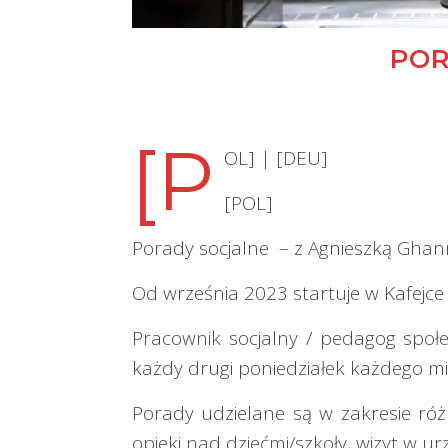
POR
[P
OL] | [DEU]
[POL]
Porady socjalne – z Agnieszką Gh
Od września 2023 startuje w Kafejce
Pracownik socjalny / pedagog spo
każdy drugi poniedziałek każdego mi
Porady udzielane są w zakresie ró
opieki nad dziećmi/szkoły, wizyt w 