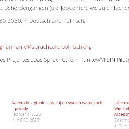
 Behördengängen (u.a. JobCenter), wie zu einfachen
0-20:30, in Deutsch und Polnisch.
.ghanname@sprachcafe-polnisch.org
 Projektes „Das SprachCafè in Pankow“/FEIN-Pilotpr
Kariera bez granic – pracuj na swoich warunkach
Jakie m
– porady
Wie ste
Februar 1, 2026
Arbeits
In "NORD 2026"
Dezemb
In "Süd