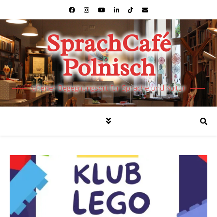
SprachCafé
Polnisch
offener Begegnungsort für Sprache und Kultur