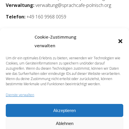
Verwaltung:
verwaltung@sprachcafe-polnisch.org
Telefon:
+49 160 9968 0059
Cookie-Zustimmung
verwalten
Um dir ein optimales Erlebnis zu bieten, verwenden wir Technologien wie
Cookies, um Geräteinformationen zu speichern und/oder darauf
zuzugreifen. Wenn du diesen Technologien zustimmst, können wir Daten
wie das Surfverhalten oder eindeutige IDs auf dieser Website verarbeiten.
Wenn du deine Zustimmung nicht erteilst oder zurückziehst, können
bestimmte Merkmale und Funktionen beeinträchtigt werden.
Dienste verwalten
Akzeptieren
© 2026 | SprachCafé Polnisch
Ablehnen
Werde unser Partner
Archiv
Datenschutzerklärung