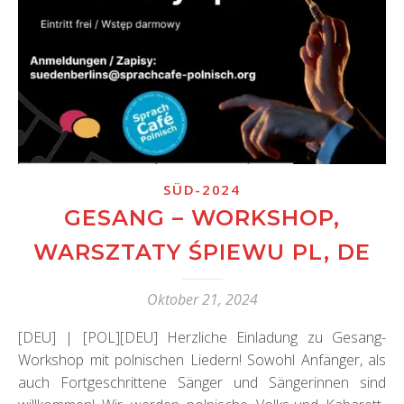
SÜD-2024
GESANG – WORKSHOP,
WARSZTATY ŚPIEWU PL, DE
Oktober 21, 2024
[DEU] | [POL][DEU] Herzliche Einladung zu Gesang-
Workshop mit polnischen Liedern! Sowohl Anfänger, als
auch Fortgeschrittene Sänger und Sängerinnen sind