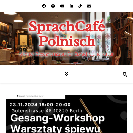
SprachCafé
Polnisch
offener Begegnungsort für Sprache und Kultur