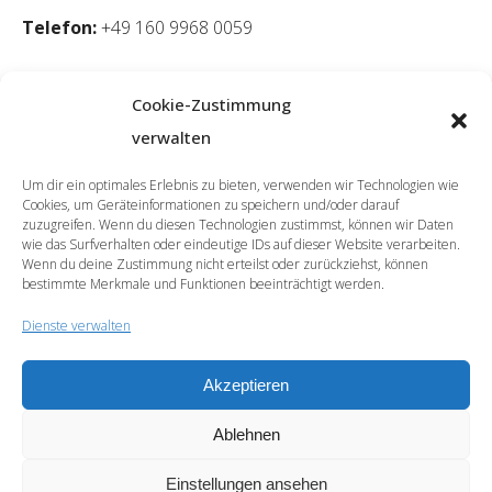
Telefon:
+49 160 9968 0059
Cookie-Zustimmung
verwalten
Um dir ein optimales Erlebnis zu bieten, verwenden wir Technologien wie
Cookies, um Geräteinformationen zu speichern und/oder darauf
zuzugreifen. Wenn du diesen Technologien zustimmst, können wir Daten
wie das Surfverhalten oder eindeutige IDs auf dieser Website verarbeiten.
Wenn du deine Zustimmung nicht erteilst oder zurückziehst, können
bestimmte Merkmale und Funktionen beeinträchtigt werden.
Dienste verwalten
Akzeptieren
© 2026 | SprachCafé Polnisch
Ablehnen
Werde unser Partner
Archiv
Datenschutzerklärung
Impressum
Newsletter
Cookie-Richtlinie (EU)
Einstellungen ansehen