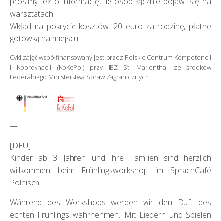
prosimy też o informację, ile osób łącznie pojawi się na
warsztatach.
Wkład na pokrycie kosztów: 20 euro za rodzinę, płatne
gotówką na miejscu.
Cykl zajęć współfinansowany jest przez Polskie Centrum Kompetencji
i Koordynacji (KoKoPol) przy IBZ St. Marienthal ze środków
Federalnego Ministerstwa Spraw Zagranicznych.
—
[DEU]
Kinder ab 3 Jahren und ihre Familien sind herzlich
willkommen beim Frühlingsworkshop im SprachCafé
Polnisch!
Während des Workshops werden wir den Duft des
echten Frühlings wahrnehmen. Mit Liedern und Spielen