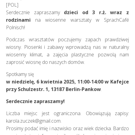
[POL]
Serdecznie zapraszamy
dzieci od 3 r.ż. wraz z
rodzinami
na wiosenne warsztaty w SprachCafé
Polnisch!
Podczas wrasztatów poczujemy zapach prawdziwej
wiosny. Piosenki i zabawy wprowadzą nas w naturalny
wiosenny klimat, a zajęcia plastyczne pozwolą nam
zaprosić wiosnę do naszych domów.
Spotkamy się
w niedzielę, 6 kwietnia 2025, 11:00-14:00 w Kafejce
przy Schulzestr. 1, 13187 Berlin-Pankow
.
Serdecznie zapraszamy!
Liczba miejsc jest ograniczona. Obowiązują zapisy:
karola.zuczek@gmail.com.
Prosimy podać imię i nazwisko oraz wiek dziecka. Bardzo