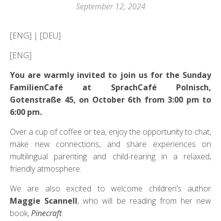
September 12, 2024
[ENG] | [DEU]
[ENG]
You are warmly invited to join us for the Sunday
FamilienCafé at SprachCafé Polnisch,
Gotenstraße 45, on October 6th from 3:00 pm to
6:00 pm.
Over a cup of coffee or tea, enjoy the opportunity to chat,
make new connections, and share experiences on
multilingual parenting and child-rearing in a relaxed,
friendly atmosphere.
We are also excited to welcome children’s author
Maggie Scannell
, who will be reading from her new
book,
Pinecraft
.