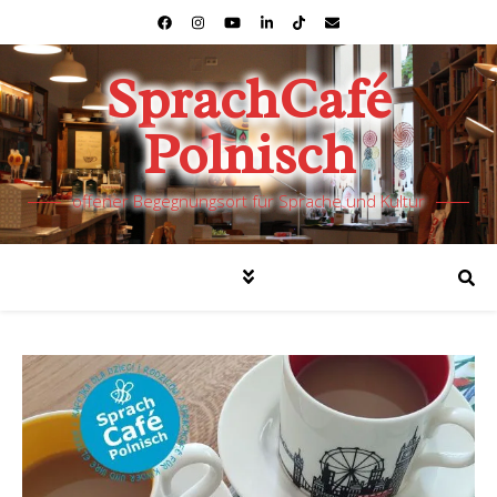
SprachCafé
Polnisch
offener Begegnungsort für Sprache und Kultur