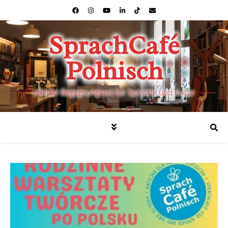
SprachCafé
Polnisch
offener Begegnungsort für Sprache und Kultur