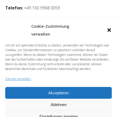
Telefon:
+49 160 9968 0059
Cookie-Zustimmung
verwalten
Um dir ein optimales Erlebnis zu bieten, verwenden wir Technologien wie
Cookies, um Geräteinformationen zu speichern und/oder darauf
zuzugreifen. Wenn du diesen Technologien zustimmst, können wir Daten
wie das Surfverhalten oder eindeutige IDs auf dieser Website verarbeiten.
Wenn du deine Zustimmung nicht erteilst oder zurückziehst, können
bestimmte Merkmale und Funktionen beeinträchtigt werden.
Dienste verwalten
Akzeptieren
© 2026 | SprachCafé Polnisch
Ablehnen
Werde unser Partner
Archiv
Datenschutzerklärung
Impressum
Newsletter
Cookie-Richtlinie (EU)
Einstellungen ansehen