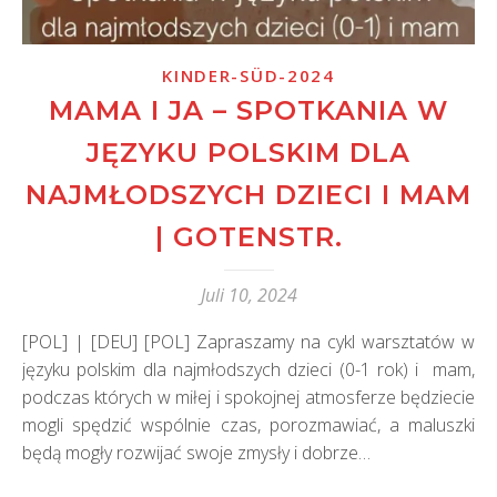
KINDER-SÜD-2024
MAMA I JA – SPOTKANIA W
JĘZYKU POLSKIM DLA
NAJMŁODSZYCH DZIECI I MAM
| GOTENSTR.
Juli 10, 2024
[POL] | [DEU] [POL] Zapraszamy na cykl warsztatów w
języku polskim dla najmłodszych dzieci (0-1 rok) i mam,
podczas których w miłej i spokojnej atmosferze będziecie
mogli spędzić wspólnie czas, porozmawiać, a maluszki
będą mogły rozwijać swoje zmysły i dobrze…