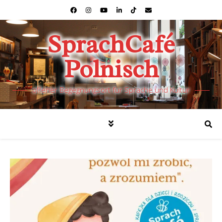
SprachCafé
Polnisch
offener Begegnungsort für Sprache und Kultur