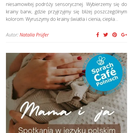
niesamowitej podróży sensorycznej. Wybierzemy się do
krainy barw, gdzie przyjrzyjmy się bliżej poszczególnym
kolorom. Wyruszymy do krainy światła i cienia, ciepła…
Autor:
Natalia Prüfer