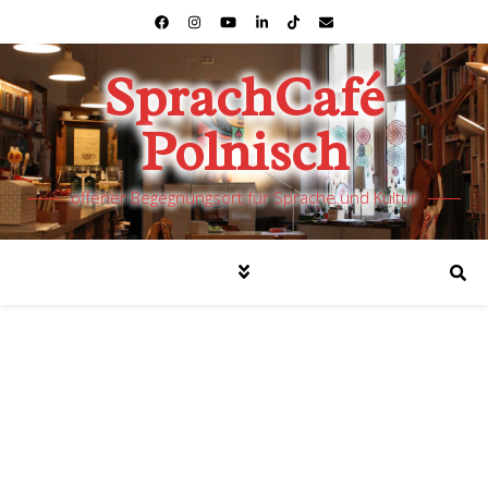
SprachCafé
Polnisch
offener Begegnungsort für Sprache und Kultur