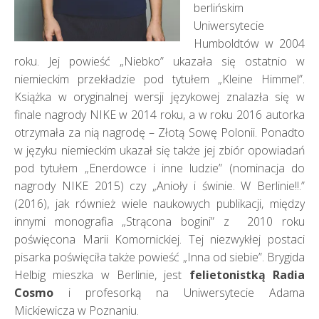
berlińskim
Uniwersytecie
Humboldtów w 2004
roku. Jej powieść „Niebko” ukazała się ostatnio w
niemieckim przekładzie pod tytułem „Kleine Himmel”.
Książka w oryginalnej wersji językowej znalazła się w
finale nagrody NIKE w 2014 roku, a w roku 2016 autorka
otrzymała za nią nagrodę – Złotą Sowę Polonii. Ponadto
w języku niemieckim ukazał się także jej zbiór opowiadań
pod tytułem „Enerdowce i inne ludzie” (nominacja do
nagrody NIKE 2015) czy „Anioły i świnie. W Berlinie!!.”
(2016), jak również wiele naukowych publikacji, między
innymi monografia „Strącona bogini” z 2010 roku
poświęcona Marii Komornickiej. Tej niezwykłej postaci
pisarka poświęciła także powieść „Inna od siebie”. Brygida
Helbig mieszka w Berlinie, jest
felietonistką Radia
Cosmo
i profesorką na Uniwersytecie Adama
Mickiewicza w Poznaniu.