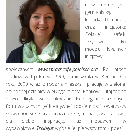
r. w Lublinie, jest
germanistką,
lektorką, tłumaczką
oraz inicjatorką
Polskiej Kafejki
Językowej jako
modelu lokalnych
inicjatyw
społecznych:
www.sprachcafe-polnisch.org
. Po latach
studiów w Lipsku, w 1990, zamieszkała w Berlinie. Od
roku 2000 wraz z rodziną mieszka i pracuje w zielonej
północnej dzielnicy wielkiego miasta, Pankow. Tutaj też na
nowo odkryła swe zamiłowanie do fotografii oraz innych
form wizualnych. Jej kreatywnej codzienności towarzyszy
słowo poetyckie oraz prozatorskie, a oba języki stanowią
dla siebie inspirację. Już niebawem w
wydawnictwie
Treibgut
wyjdzie jej pierwszy tomik poezji i