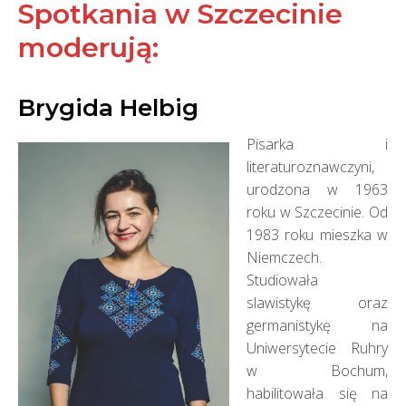
Spotkania w Szczecinie
moderują:
Brygida Helbig
Pisarka i
literaturoznawczyni,
urodzona w 1963
roku w Szczecinie. Od
1983 roku mieszka w
Niemczech.
Studiowała
slawistykę oraz
germanistykę na
Uniwersytecie Ruhry
w Bochum,
habilitowała się na