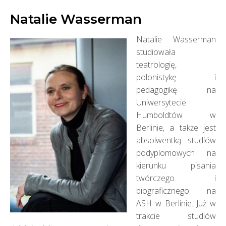
Natalie Wasserman
Natalie Wasserman
studiowała
teatrologię,
polonistykę i
pedagogikę na
Uniwersytecie
Humboldtów w
Berlinie, a także jest
absolwentką studiów
podyplomowych na
kierunku pisania
twórczego i
biograficznego na
ASH w Berlinie. Już w
trakcie studiów