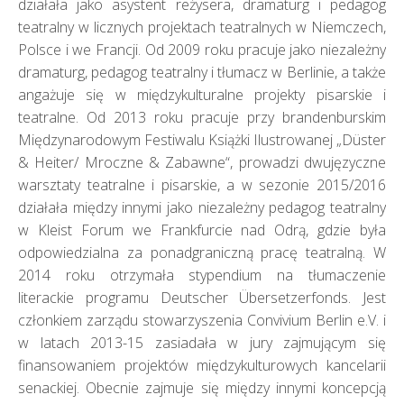
działała jako asystent reżysera, dramaturg i pedagog
teatralny w licznych projektach teatralnych w Niemczech,
Polsce i we Francji. Od 2009 roku pracuje jako niezależny
dramaturg, pedagog teatralny i tłumacz w Berlinie, a także
angażuje się w międzykulturalne projekty pisarskie i
teatralne. Od 2013 roku pracuje przy brandenburskim
Międzynarodowym Festiwalu Książki Ilustrowanej „Düster
& Heiter/ Mroczne & Zabawne“, prowadzi dwujęzyczne
warsztaty teatralne i pisarskie, a w sezonie 2015/2016
działała między innymi jako niezależny pedagog teatralny
w Kleist Forum we Frankfurcie nad Odrą, gdzie była
odpowiedzialna za ponadgraniczną pracę teatralną. W
2014 roku otrzymała stypendium na tłumaczenie
literackie programu Deutscher Übersetzerfonds. Jest
członkiem zarządu stowarzyszenia Convivium Berlin e.V. i
w latach 2013-15 zasiadała w jury zajmującym się
finansowaniem projektów międzykulturowych kancelarii
senackiej. Obecnie zajmuje się między innymi koncepcją