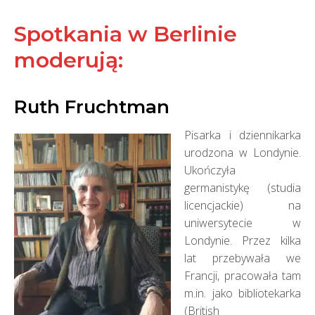
Spotkania w Berlinie
moderują:
Ruth Fruchtman
Pisarka i dziennikarka
urodzona w Londynie.
Ukończyła
germanistykę (studia
licencjackie) na
uniwersytecie w
Londynie. Przez kilka
lat przebywała we
Francji, pracowała tam
m.in. jako bibliotekarka
(British