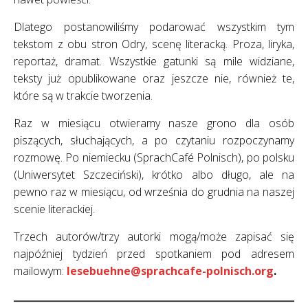
Dlatego postanowiliśmy podarować wszystkim tym
tekstom z obu stron Odry, scenę literacką. Proza, liryka,
reportaż, dramat. Wszystkie gatunki są mile widziane,
teksty już opublikowane oraz jeszcze nie, również te,
które są w trakcie tworzenia.
Raz w miesiącu otwieramy nasze grono dla osób
piszących, słuchających, a po czytaniu rozpoczynamy
rozmowę. Po niemiecku (SprachCafé Polnisch), po polsku
(Uniwersytet Szczeciński), krótko albo długo, ale na
pewno raz w miesiącu, od września do grudnia na naszej
scenie literackiej.
Trzech autorów/trzy autorki mogą/może zapisać się
najpóźniej tydzień przed spotkaniem pod adresem
mailowym:
lesebuehne@sprachcafe-polnisch.org
.