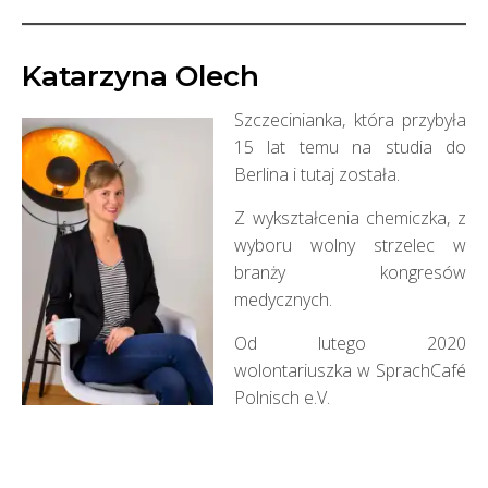
Katarzyna Olech
Szczecinianka, która przybyła
15 lat temu na studia do
Berlina i tutaj została.
Z wykształcenia chemiczka, z
wyboru wolny strzelec w
branży kongresów
medycznych.
Od lutego 2020
wolontariuszka w SprachCafé
Polnisch e.V.