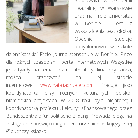
Studiowała w Akademii
Teatralnej w Warszawie
oraz na Freie Universität
w Berlinie i jest z
wykształcenia teatrolożką.
Obecnie studiuje
podyplomowo w szkole
dziennikarskiej Freie Journalistenschule w Berlinie. Pisze
dla różnych czasopism i portali internetowych. Wszystkie
jej artykuły na temat teatru, literatury, kina czy tańca,
można przeczytać na jej stronie
internetowej:
www.nataliapruefer.com
. Pracuje jako
koordynatorka przy różnych kulturalnych polsko-
niemieckich projektach. W 2018 roku była inicjatorką i
koordynatorką projektu „Lektury” sfinansowanego przez
Bundeszentrale für politische Bildung. Prowadzi bloga na
Instagramie poświęconego literaturze niemieckojęzycznej
@buchczyliksiazka.