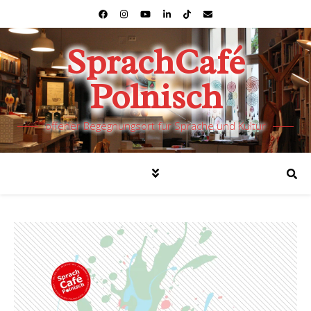
SprachCafé
Polnisch
offener Begegnungsort für Sprache und Kultur