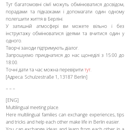
Тут багатомовні сім’ї можуть обмінюватися досвідом,
порадами та підказками і допомагати один одному
полегшити життя в Берліні.
У затишній атмосфері ви можете вільно і без
інструктажу обмінюватися ідеями та вчитися один у
одного.
Творчі заходи підтримують діалог.
Запрошуємо приєднатися до нас щонеділі з 15:00 до
18:00.
Точні дати та час можна перевірити
тут
.
[Адреса: Schulzestraße 1, 13187 Berlin]
– – –
[ENG]
Multilingual meeting place.
Here multilingual families can exchange experiences, tips
and tricks and help each other make life in Berlin easier.
You can exchange ideas and learn from each other in a