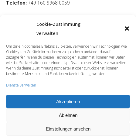
Telefon:
+49 160 9968 0059
Cookie-Zustimmung
verwalten
Um dir ein optimales Erlebnis zu bieten, verwenden wir Technologien wie
Cookies, um Geräteinformationen zu speichern und/oder darauf
zuzugreifen. Wenn du diesen Technologien zustimmst, können wir Daten
wie das Surfverhalten oder eindeutige IDs auf dieser Website verarbeiten.
Wenn du deine Zustimmung nicht erteilst oder zurückziehst, können
bestimmte Merkmale und Funktionen beeinträchtigt werden.
Dienste verwalten
Akzeptieren
© 2026 | SprachCafé Polnisch
Ablehnen
Werde unser Partner
Archiv
Datenschutzerklärung
Impressum
Newsletter
Cookie-Richtlinie (EU)
Einstellungen ansehen