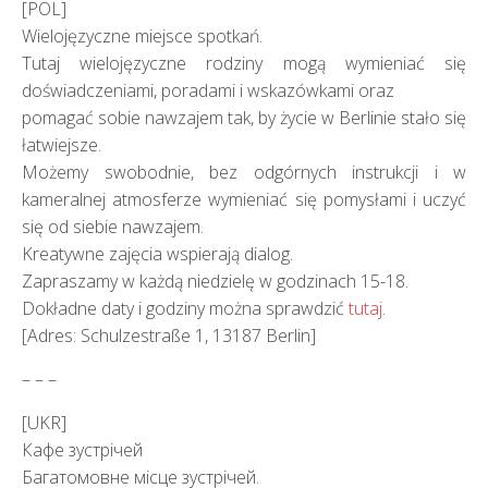
[POL]
Wielojęzyczne miejsce spotkań.
Tutaj wielojęzyczne rodziny mogą wymieniać się
doświadczeniami, poradami i wskazówkami oraz
pomagać sobie nawzajem tak, by życie w Berlinie stało się
łatwiejsze.
Możemy swobodnie, bez odgórnych instrukcji i w
kameralnej atmosferze wymieniać się pomysłami i uczyć
się od siebie nawzajem.
Kreatywne zajęcia wspierają dialog.
Zapraszamy w każdą niedzielę w godzinach 15-18.
Dokładne daty i godziny można sprawdzić
tutaj
.
[Adres: Schulzestraße 1, 13187 Berlin]
– – –
[UKR]
Кафе зустрічей
Багатомовне місце зустрічей.